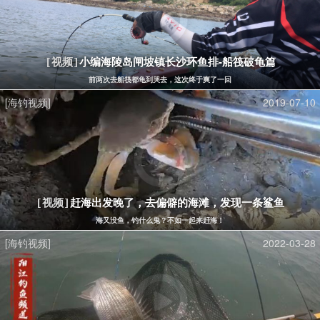
小编海陵岛闸坡镇长沙环鱼排-船筏破龟篇
[视频]
前两次去船筏都龟到哭去，这次终于爽了一回
[海钓视频]
2019-07-10
赶海出发晚了，去偏僻的海滩，发现一条鲨鱼
[视频]
海又没鱼，钓什么鬼？不如一起来赶海！
[海钓视频]
2022-03-28