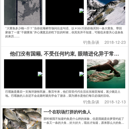
“大黄鱼多少钱一斤？”当你在海鲜市场问出这句话、以￥30/斤的价格买到一条大黄鱼、带回
家做了一道“干烧黄鱼”并心满意足的吃下肚的时候，你其实并不知道，可能也未曾关心这条鱼
的来历……
钓鱼杂谈
2018-12-23
他们没有国籍, 不受任何约束, 眼睛进化异于常人, 
巴瑶族是最后一支海洋游牧民族，数百年来，他们世世代代生活在东南亚海域，甚少踏足土
地。巴瑶族的人在还不会走路时就先学会了游泳，因为潜水是他们每日必须的活动。
钓鱼杂谈
2018-12-13
一个在职场打拼的钓鱼人
那时候我不知道钓鱼是什么样的体验，但是我就是在梦里钓起了
一条又一条的大鱼，好大好大，现在才知道，原来那么大的鱼，
大约是十几斤。