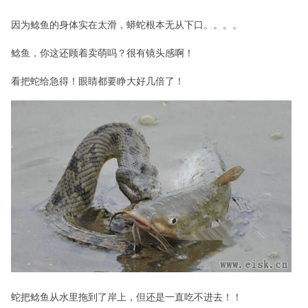
因为鲶鱼的身体实在太滑，蟒蛇根本无从下口。。。。
鲶鱼，你这还顾着卖萌吗？很有镜头感啊！
看把蛇给急得！眼睛都要睁大好几倍了！
蛇把鲶鱼从水里拖到了岸上，但还是一直吃不进去！！