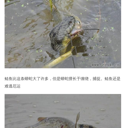
鲶鱼比这条蟒蛇大了许多，但是蟒蛇擅长于缠绕，捕捉。鲶鱼还是
难逃厄运