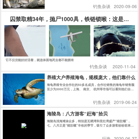
钓鱼杂谈
2020-09-06
囚禁取精34年，抛尸1000具，铁链锁喉：这是一场
它不仅没能好好活着，就连体面地死去都不能拥有
钓鱼杂谈
2020-11-04
养殖大户养殖海龟，规模庞大，他们靠什么
海龟养殖专业合作社的50多名成员，合作社销售的海龟年销售额
至少为3000万元，上海、 南京、 杭州等市场可以看到他们合作
社的乌龟。
钓鱼杂谈
2019-06-24
海陵岛：八方游客“赶海”拾贝
海陵岛浅海滩涂众多，特别是瓦晒湾和里灶湾盛产“猪肚螺”，
七、八月正是“猪肚螺”丰收的季节，吸引了众多游客纷纷前来赶
海拾贝，尝试当渔民的乐趣。
赶海
2020-06-27