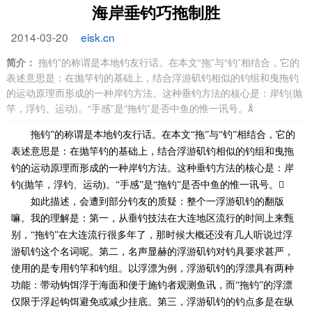
海岸垂钓巧拖制胜
2014-03-20
eisk.cn
简介：
拖钓”的称谓是本地钓友行话。在本文“拖”与“钓”相结合，它的
表述意思是：在抛竿钓的基础上，结合浮游矶钓相似的钓组和曳拖钓
的运动原理而形成的一种岸钓方法。这种垂钓方法的核心是：岸钓(抛
竿，浮钓、运动)。“手感”是“拖钓”是否中鱼的惟一讯号。
拖钓”的称谓是本地钓友行话。在本文“拖”与“钓”相结合，它的
表述意思是：在抛竿钓的基础上，结合浮游矶钓相似的钓组和曳拖
钓的运动原理而形成的一种岸钓方法。这种垂钓方法的核心是：岸
钓(抛竿，浮钓、运动)。“手感”是“拖钓”是否中鱼的惟一讯号。
如此描述，会遭到部分钓友的质疑：整个一浮游矶钓的翻版
嘛。我的理解是：第一，从垂钓技法在大连地区流行的时间上来甄
别，“拖钓”在大连流行很多年了，那时候大概还没有几人听说过浮
游矶钓这个名词呢。第二，名声显赫的浮游矶钓对钓具要求甚严，
使用的是专用钓竿和钓组。以浮漂为例，浮游矶钓的浮漂具有两种
功能：带动钩饵浮于海面和便于施钓者观测鱼讯，而“拖钓”的浮漂
仅限于浮起钩饵避免或减少挂底。第三，浮游矶钓的钓点多是在纵