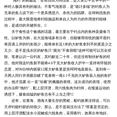
“拖钓”的精髓是：变鱼找饵为饵找鱼，是人鱼公平竞争中的一
种对人极其有利的做法。不客气地形容，是“诡计多端”的钓鱼人为
无辜的鱼儿设下的一个更具诱惑力、杀伤力的陷阱。在饵钩找鱼的
过程中，最大限度地将钓组抛远和来自人为外力的作用使钓组移
动，是成功的关键所在。
关于食性这个敏感的话题，最主要在于钓点内的鱼种及摄食习
性。以鲈鱼为例，在大连海域多有分布，但能够用传统的抛竿底钓
将其请上岸的钓友很少，能将体长近1米的大鲈鱼拿到手的更是少之
又少。是不是浅水区的鲈鱼只“观光”不食宿呢?这种可能可以完全排
除。笔者认识一位钓友，其钓龄近二十年，但还没有制伏鲈鱼的经
历。他对我这钓鱼新手能将4.6千克大鲈鱼收入护中一直持有怀疑的
态度，对90分钟内斩获12尾大鲈鱼更是笑呵呵地直摇头。直到有一
天两人同行并亲眼目睹了笔者将一尾4.1千克的大鲈鱼装入他的鱼护
中，他才流露 出一直“珍藏”的佩服的表情。这次成功的表现，使用
的办法即“拖钓”，配上层浮漂，用六线鱼肉为钓饵，在慢速运动的
诱惑下，摄食凶猛的鲈鱼岂有不上当之理!
还有，在黄海、渤海大量生存的黑鲪，船钓效果没得说，可白
天岸钓能钓获的却很少。那么，是不是就没办法了?答案是否定的。
用上层浮漂配淡水小泥鳅或六线鱼肉，采用夜钓，效果出奇地好。