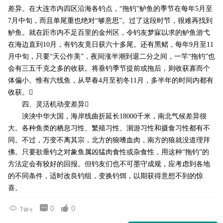
差异。在大连市内四区沿海各钓点，“拖钓”鲈鱼的季节在每年5月至
7月中旬，而且单尾重也绝对“够意思”。过了这段时节，很难再找到
鲈鱼。就在距市内不足百里的金州区，令钓友梦寐以求的鲈鱼游弋
在海边直到10月，有钓友竟日获六十多尾。还有黑鲪，每年9月至11
月中旬，只要“天公作美”，夜间涨半潮到退二分之间，一竿“拖钓”也
会有三五千克之多的收获。将垂钓季节提前或拖后，则收获寡而个
体偏小。惟有六线鱼，从早春4月至初冬11月，多半年的时间内都有
收获。
四、灵活机动变差异
泱泱中华大国，海岸线曲折延长18000千米，南北气候差异很
大。各种鱼类的栖息习性、繁殖习性、洄游习性和摄食习性都有不
同。不过，万变不离其宗，北方的狼嗜血肉，南方的狼就没道理拜
佛。只要欲垂钓之对象鱼属凶猛肉食性或杂食性，用这种“拖钓”的
方法定会有较好的回报。但钓友们也不可墨守成规，应考虑到各地
的不同条件，适时改良钓组，变换钓饵，以期获得意想不到的惊
喜。
0
0
1w+