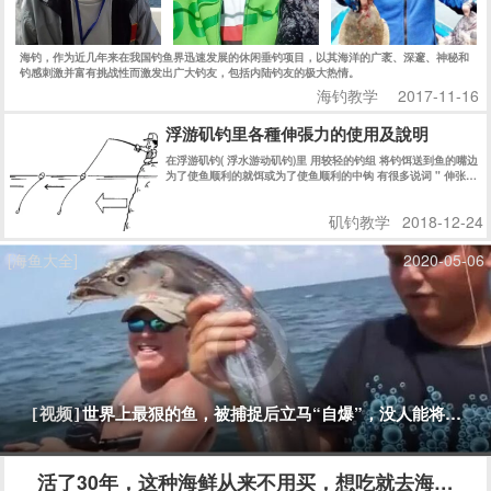
海钓，作为近几年来在我国钓鱼界迅速发展的休闲垂钓项目，以其海洋的广袤、深邃、神秘和
钓感刺激并富有挑战性而激发出广大钓友，包括内陆钓友的极大热情。
海钓教学
2017-11-16
浮游矶钓里各種伸張力的使用及說明
在浮游矶钓( 浮水游动矶钓)里 用较轻的钓组 将钓饵送到鱼的嘴边
为了使鱼顺利的就饵或为了使鱼顺利的中钩 有很多说词 " 伸张拉
直力" " 引诱" "主线修正" 等等 说法 严格说来 都有不同的意思 !
简单的说法 都是为了鱼吃饵时 使浮标的 “鱼讯” 明显的显示出来
矶钓教学
2018-12-24
! 而迅速的使钓鱼者在第一时间内 知道鱼在吃食的信息 而采取相
应的措施 !
[海鱼大全]
2020-05-06
世界上最狠的鱼，被捕捉后立马“自爆”，没人能将它活
[视频]
活了30年，这种海鲜从来不用买，想吃就去海边挖