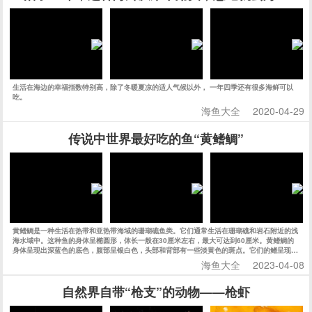
生活在海边的幸福指数特别高，除了冬暖夏凉的适人气候以外， 一年四季还有很多海鲜可以
吃。
海鱼大全
2020-04-29
传说中世界最好吃的鱼“黄鳍鲷”
黄鳍鲷是一种生活在热带和亚热带海域的珊瑚礁鱼类。它们通常生活在珊瑚礁和岩石附近的浅
海水域中。这种鱼的身体呈椭圆形，体长一般在30厘米左右，最大可达到60厘米。黄鳍鲷的
身体呈现出深蓝色的底色，腹部呈银白色，头部和背部有一些淡黄色的斑点。它们的鳍呈现出
明显的黄色，因此得名黄鳍鲷。
海鱼大全
2023-04-08
自然界自带“枪支”的动物——枪虾