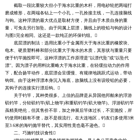
截取一段比重较大但小于海水比重的木杆，用电砂轮把两端打
磨成锥形，在两端各钻上一个小孔，一孔拴接主线，一孔连接脑线
与钩。这种浮漂的最大优点是取材方便，并且由于木质自身的重
量，可免去另行加坠。由于同属上层漂，脑线上的咬铅与钩的设计
与图1完全相同。这还是一款纯正的环保钓组。
底层漂的制法：选用比重小于金属而大于海水比重的橡胶块、
电木、硬质塑料棒和部分比重大于海水的木质，其形状与重量只要
便于钓竿抛投即可。这种浮漂的工作原理是“以漂代坠”或“以坠代
漂”。因为漂子的用料比重略大于海水比重，在轻缓拉动力的作用
下，配合扬竿动作，底层漂会呈缓慢、有规律地跳跃式运动，带动
钩饵。由于这种浮漂本身沉入海底，故脑线上没有设咬铅的必要，
其钩子的连接实行漂后钩。
关于钓竿，其种类很多。上佳的品牌是从异国他邦舶来的浮游
矶钓竿，分轻矶钓竿(矶上物竿)和重矶钓竿(矶大物竿)。浮游矶钓竿
虽精美绝伦，但其售价不菲，加之伸展后竿体过长，不宜抛投，岸
钓使用时颇有不便，故不是很流行。在大连地区，钓友们多使用3米
至3.6米的海钓抛竿替代，其实用性竟也毫不逊色。
二、巧施钓技识食性