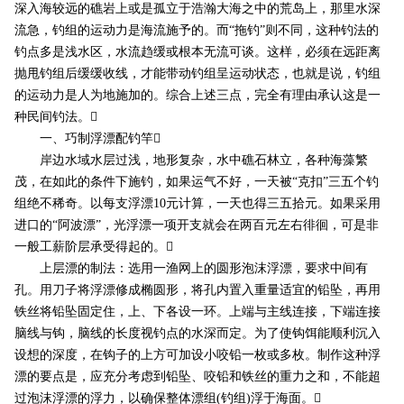
深入海较远的礁岩上或是孤立于浩瀚大海之中的荒岛上，那里水深
流急，钓组的运动力是海流施予的。而“拖钓”则不同，这种钓法的
钓点多是浅水区，水流趋缓或根本无流可谈。这样，必须在远距离
抛甩钓组后缓缓收线，才能带动钓组呈运动状态，也就是说，钓组
的运动力是人为地施加的。综合上述三点，完全有理由承认这是一
种民间钓法。
一、巧制浮漂配钓竿
岸边水域水层过浅，地形复杂，水中礁石林立，各种海藻繁
茂，在如此的条件下施钓，如果运气不好，一天被“克扣”三五个钓
组绝不稀奇。以每支浮漂10元计算，一天也得三五拾元。如果采用
进口的“阿波漂”，光浮漂一项开支就会在两百元左右徘徊，可是非
一般工薪阶层承受得起的。
上层漂的制法：选用一渔网上的圆形泡沫浮漂，要求中间有
孔。用刀子将浮漂修成椭圆形，将孔内置入重量适宜的铅坠，再用
铁丝将铅坠固定住，上、下各设一环。上端与主线连接，下端连接
脑线与钩，脑线的长度视钓点的水深而定。为了使钩饵能顺利沉入
设想的深度，在钩子的上方可加设小咬铅一枚或多枚。制作这种浮
漂的要点是，应充分考虑到铅坠、咬铅和铁丝的重力之和，不能超
过泡沫浮漂的浮力，以确保整体漂组(钓组)浮于海面。