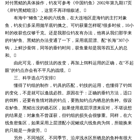
对付黑鲪的具体操作，钓友可参考《中国钓鱼》2002年第九期17页
《岸钓黑鲪暗活》，这里不再详细叙述。
有海中“鲫鱼”之称的六线鱼，在大连地区是海钓的主打对象
鱼，钓友们多采用抛竿底钓擒之。可钓获量怎样呢?很多时候，10小
时的收获也仅够千克。还是我那位钓友有办法，他将从我们那学来
的钓鲈鱼、黑鲪的办法变通了一下，采用底层漂、配“长海”307小
钩，上鲜沙蚕饵，同等的垂钓时间，获鱼量却是我等四五人的总
和。
由此可见，垂钓技法的改变，再加上饵料运用的正确，在“不起
眼”的钓点亦会有不平凡的战绩。
三、科学选点巧安排
懂得了钓组的制作，钓具的匹配，钓技的运用，也懂得了钓饵
的变化，不是就可以逢战必胜。原因在于：正确的垂钓方法，适口
的饵料，还要有鱼情对路的钓点，要熟知钓点内栖息的鱼种。假设
在鲈鱼、黑鲪出没的礁石区，如果使用底层浮漂来应对，不堪设想
的结果是：对象鱼不曾谋获，但钓组的损失会很惨重。同样，在六
线鱼密集区，如果采用上层漂配小泥鳅或六线鱼肉为饵，所能换来
的只能是一身疲劳。
另外，不同地区、不同季节、沿岸浅水区所栖息的鱼种有很大