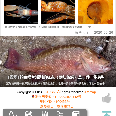
大自然中有很多神奇的动物，今天我们讲的就是一种自带枪支的动物——枪虾。
海鱼大全
2020-05-26
[海鱼大全]
2023-04-15
钓鱼经常遇到的红友（紫红笛鲷）是一种非常美味的鱼
[视频]
紫红笛鲷是一种深受钓鱼爱好者喜爱的鱼类，也是一款非常美味的食材。它的体型较小，一般长
All
Copyright © 2014
Eisk.CN
.
rights reserved
sitemap
粤公网安备 44170202000142号
粤ICP备14100453号-1
潮汐精灵
潮汐表精灵