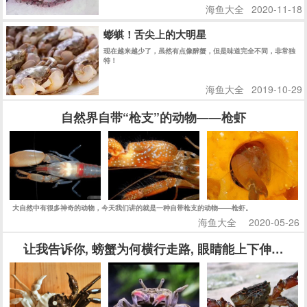
海鱼大全
2020-11-18
合。
蟛蜞！舌尖上的大明星
现在越来越少了，虽然有点像醉蟹，但是味道完全不同，非常独
特！
海鱼大全
2019-10-29
自然界自带“枪支”的动物——枪虾
大自然中有很多神奇的动物，今天我们讲的就是一种自带枪支的动物——枪虾。
海鱼大全
2020-05-26
让我告诉你, 螃蟹为何横行走路, 眼睛能上下伸缩, 