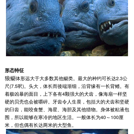
形态特征
体形远大于大多数其他鳚类。最大的种约可长达2.3公
狼鳚
尺(7.5呎)。头大，体长而後端渐细，沿背缘有一长背鳍。有
着极凶暴的面目，上下各有4颗强大的犬齿，像海扇一样坚
硬的贝壳也会被嚼碎。牙齿令人生畏，包括大的犬齿和坚硬
的臼齿，能咬食蟹、海星、海胆及其他猎物。身体被粘液包
围，所以能够在寒冷的地区生活。一般体长为40～100厘
米，但也偶有长达两米的大型鱼。