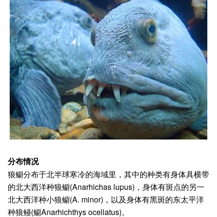
分布情况
狼鳚分布于北半球寒冷的海域里，其中的种类有身体具横带
的北大西洋种狼鳚(Anarhichas lupus)，身体有斑点的另一
北大西洋种小狼鳚(A. minor)，以及身体有黑斑的东太平洋
种狼鳗(鳚Anarhichthys ocellatus)。