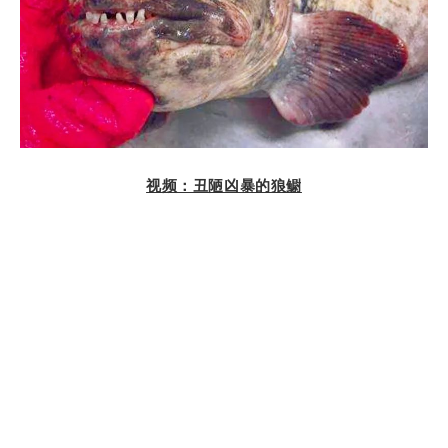
视频：
丑陋凶暴的狼鳚