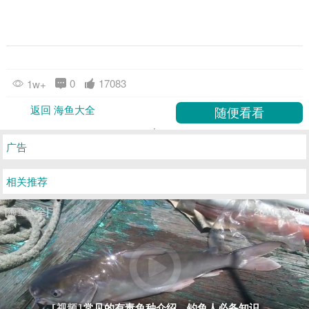
0
17083
1w+
返回 海鱼大全
广告
相关推荐
[海鱼大全]
2019-12-25
常见的有毒鱼种介绍，钓鱼人必备知识
[视频]