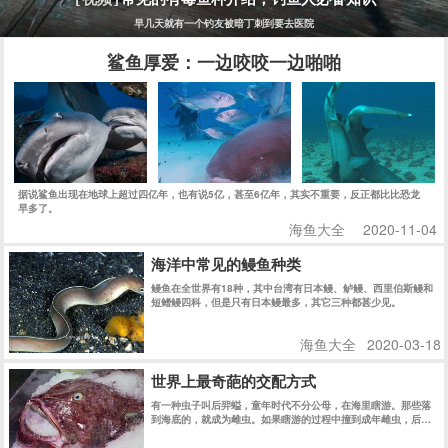
早几天就有一个钓友被暗丁刺到要去医院
鲨鱼厚爱：一边咬咬一边啪啪
据说鲨鱼出现在地球上超过四亿年，也有说5亿，甚至6亿年，其实不重要，反正都比比恐龙
早多了。
海鱼大全
2020-11-04
海洋中常见的鳗鱼种类
鳗鱼在全世界有18种，其中台湾有日本鳗、鲈鳗、西里伯斯鳗和
短鳍鳗四科，但是只有日本鳗最多，其它三种都甚少见。
海鱼大全
2020-03-18
世界上最奇葩的交配方式
有一种虫子叫后羿螠，童年时代不分公母，在海里瞎游。那些落
到海底的，就成为雌虫。如果瞎游的过程中撞到成年雌虫，后螠
儿童就进入这只雌虫的身体里，来到它的子宫，发育成一只雄
性，从此在那里生活到性成熟，然后直接和身边现成的卵子结