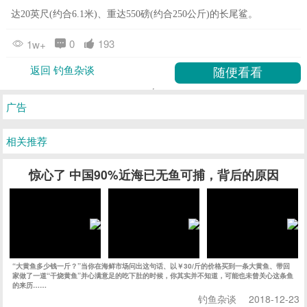
达20英尺(约合6.1米)、重达550磅(约合250公斤)的长尾鲨。
0
193
1w+
返回 钓鱼杂谈
广告
相关推荐
惊心了 中国90%近海已无鱼可捕，背后的原因
“大黄鱼多少钱一斤？”当你在海鲜市场问出这句话、以￥30/斤的价格买到一条大黄鱼、带回
家做了一道“干烧黄鱼”并心满意足的吃下肚的时候，你其实并不知道，可能也未曾关心这条鱼
的来历……
钓鱼杂谈
2018-12-23