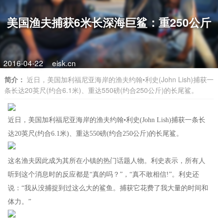
美国渔夫捕获6米长深海巨鲨：重250公斤
2016-04-22
eisk.cn
简介：
近日，美国加利福尼亚海岸的渔夫约翰•利史(John Lish)捕获一
条长达20英尺(约合6.1米)、重达550磅(约合250公斤)的长尾鲨。
近日，美国加利福尼亚海岸的渔夫约翰•利史(John Lish)捕获一条长
达20英尺(约合6.1米)、重达550磅(约合250公斤)的长尾鲨。
这名渔夫因此成为其所在小镇的热门话题人物。利史表示，所有人
听到这个消息时的反应都是“真的吗？”，“真不敢相信!”。利史还
说：“我从没捕捉到过这么大的鲨鱼。捕获它花费了我大量的时间和
体力。”