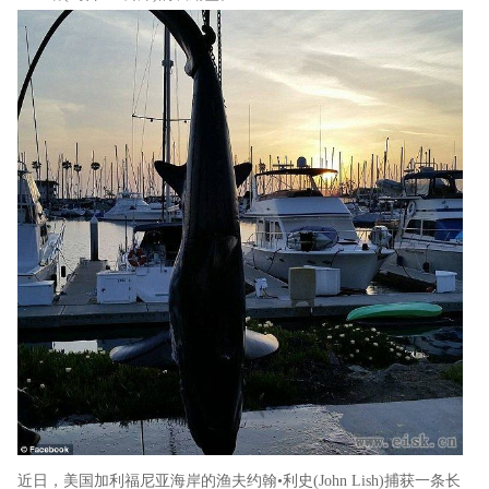
近日，美国加利福尼亚海岸的渔夫约翰•利史(John Lish)捕获一条长