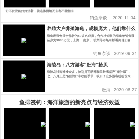
它不仅没能好好活着，就连体面地死去都不能拥有
钓鱼杂谈
2020-11-04
养殖大户养殖海龟，规模庞大，他们靠什么
海龟养殖专业合作社的50多名成员，合作社销售的海龟年销售额
至少为3000万元，上海、 南京、 杭州等市场可以看到他们合作
社的乌龟。
钓鱼杂谈
2019-06-24
海陵岛：八方游客“赶海”拾贝
海陵岛浅海滩涂众多，特别是瓦晒湾和里灶湾盛产“猪肚螺”，
七、八月正是“猪肚螺”丰收的季节，吸引了众多游客纷纷前来赶
海拾贝，尝试当渔民的乐趣。
赶海
2020-06-27
鱼排筏钓：海洋旅游的新亮点与经济效益