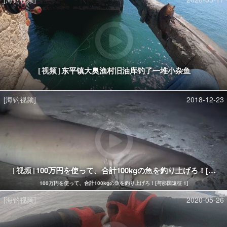
东平镇大奥渔村旧油库钓了一堆小杂鱼
[视频]
[海钓视频]
2018-12-23
100万円を使って、合計100kgの魚を釣り上げろ！[与那国
[视频]
100万円を使って、合計100kgの魚を釣り上げろ！[与那国遠征 1]
[海钓视频]
2020-05-26