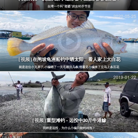
台湾一个叫“老婆”的女钓手节目
[海钓视频]
2020-05-25
在闸坡龟洲船钓中晒太阳、看人家上大白花
[视频]
就是这位小兄弟了,小编晒了一天毛都没几条,他看见小编来了立马上条百花
[海钓视频]
2019-01-22
重型滩钓 - 远投中30斤牛港鰺
[视频]
同样是远投，为什么小编只能钓鸡泡？
[海钓视频]
2020-05-17