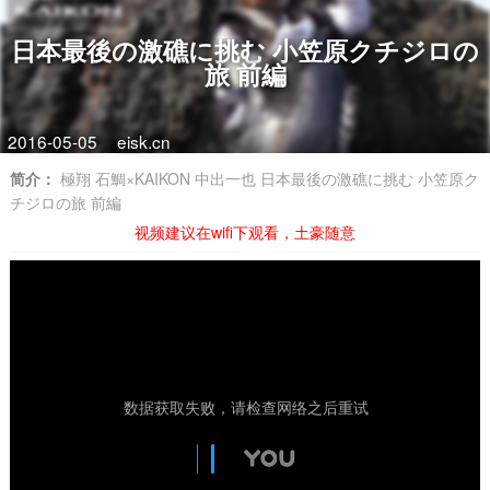
日本最後の激礁に挑む 小笠原クチジロの
旅 前編
2016-05-05
eisk.cn
简介：
極翔 石鯛×KAIKON 中出一也 日本最後の激礁に挑む 小笠原ク
チジロの旅 前編
视频建议在wifi下观看，土豪随意