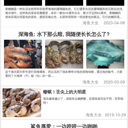
黄鳍鲷是一种生活在热带和亚热带海域的珊瑚礁鱼类。它们通常生活在珊瑚礁和岩石附近的浅
海水域中。这种鱼的身体呈椭圆形，体长一般在30厘米左右，最大可达到60厘米。黄鳍鲷的
身体呈现出深蓝色的底色，腹部呈银白色，头部和背部有一些淡黄色的斑点。它们的鳍呈现出
明显的黄色，因此得名黄鳍鲷。
海鱼大全
2023-04-08
深海鱼: 水下那么暗, 我随便长长怎么了?
这个渔夫因为常年进行深海捕鱼，所以见到了很多稀奇古怪的深海动物，通过他的账号，大家
看到了大海神（可）秘（怕）的一面....
海鱼大全
2020-03-09
蟛蜞！舌尖上的大明星
现在越来越少了，虽然有点像醉蟹，但是味道完全不同，非常独
特！
海鱼大全
2019-10-29
鲨鱼厚爱：一边咬咬一边啪啪