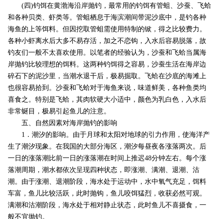
(四)钓饵在黄渤海沿岸抛钓，最常用的钓饵有管蛆、沙蚕、飞蛤
和各种贝类、虾类等。管蛆栖息于海滨潮间带泥沙底中，是钓各种
海鱼的上等饵料。但因挖取管蛆需使用特制的锨，得之比较费力。
各种小虾离水后大多不易存活，加之不恋钩，入水后容易脱落，故
钓友们一般不太喜欢使用。以笔者的经验认为，沙蚕和飞蛤当属海
岸抛钓比较理想的饵料。这两种钓饵得之容易，沙蚕生活在海岸边
碎石下的泥沙里，当潮水退干后，极易掘取。飞蛤在沙底的海滩上
也很容易拾到。沙蚕和飞蛤对于海鱼来说，味道鲜美，各种鱼类均
喜食之。特别是飞蛤，其肉软硬大小适中，颜色为乳白色，入水后
非常蜒目，极易引起鱼儿的注意。
五、自然因素对海岸抛钓的影响
1．潮汐的影响。由于月球和太阳对地球的引力作用，使海洋产
生了潮汐现象。在我国的大部分海区，潮汐每昼夜各涨落两次。后
一日的涨落潮比前一日的涨落潮在时间上推迟48分钟左右。每个涨
落潮周期，潮水都依次呈现四种状态，即涨潮、满潮、退潮、沽
潮。由于涨潮、退潮阶段，海水处于运动中，水中氧气充足，饵料
车富，鱼儿比较活跃，此时抛钩，鱼儿咬饵猛烈，收获必然可观。
满潮和沽潮阶段，海水处于相对静止状态，此时鱼儿不喜摄食，一
般不宜抛钓。