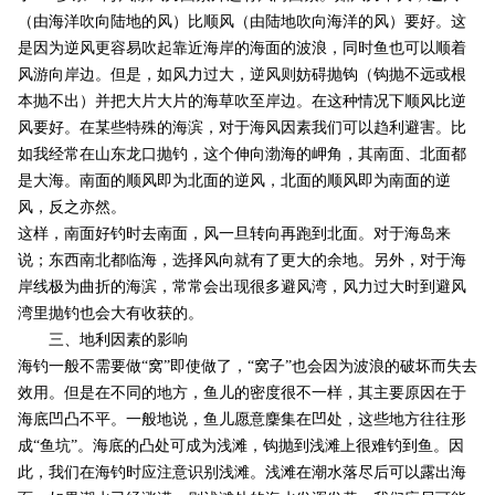
（由海洋吹向陆地的风）比顺风（由陆地吹向海洋的风）要好。这
是因为逆风更容易吹起靠近海岸的海面的波浪，同时鱼也可以顺着
风游向岸边。但是，如风力过大，逆风则妨碍抛钩（钩抛不远或根
本抛不出）并把大片大片的海草吹至岸边。在这种情况下顺风比逆
风要好。在某些特殊的海滨，对于海风因素我们可以趋利避害。比
如我经常在山东龙口抛钓，这个伸向渤海的岬角，其南面、北面都
是大海。南面的顺风即为北面的逆风，北面的顺风即为南面的逆
风，反之亦然。
这样，南面好钓时去南面，风一旦转向再跑到北面。对于海岛来
说；东西南北都临海，选择风向就有了更大的余地。另外，对于海
岸线极为曲折的海滨，常常会出现很多避风湾，风力过大时到避风
湾里抛钓也会大有收获的。
三、地利因素的影响
海钓一般不需要做“窝”即使做了，“窝子”也会因为波浪的破坏而失去
效用。但是在不同的地方，鱼儿的密度很不一样，其主要原因在于
海底凹凸不平。一般地说，鱼儿愿意麇集在凹处，这些地方往往形
成“鱼坑”。海底的凸处可成为浅滩，钩抛到浅滩上很难钓到鱼。因
此，我们在海钓时应注意识别浅滩。浅滩在潮水落尽后可以露出海