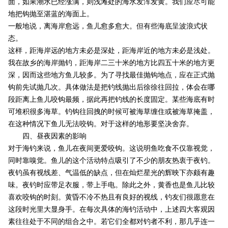
面，如果潮水已经涨满，则浅滩处的海水发浑发黄。我们应尽可能
地把钩抛至湛蓝的海面上。
一般地说，离海岸愈远，鱼儿愈多愈大。但有些海底呈波浪式状
态。
这样，距海岸远的地方未必是深处，距海岸近的地方未必是浅处。
我在故乡的海岸抛钓，距海岸二三十米的地方比四五十米的地方更
深，因而这些地方鱼儿较多。为了寻找最佳抛钩地点，应在正式抛
钩前先试抛几次。具体做法是把钓线抛出后徐徐往回拉，体会在哪
段距离上鱼儿咬钩最频，据此再把钓线的长度固定。某些海底有时
可堆积很多海草。钓钩往回拽的时候可被海草缠住或被海草掩盖，
在这种情况下鱼儿无法咬钩。对于这样的地形要坚决舍弃。
四、昼夜因素的影响
对于海钓来说，鱼儿在夜间更爱咬钩。这说明鱼吃食不仅靠视觉，
同时靠嗅觉。鱼儿的这个活动特点吸引了不少的朋友热衷于夜钓。
夜钓虽有视线差、气温低的缺点，但在灿烂星光的辉映下亦颇有趣
味。夜钓时应带足衣服，带上手电。除此之外，黄香也是鱼儿比较
喜欢咬钩的时刻。黄昏不冷不热且有良好的视线，钓友们很愿意在
这段时光里大显身手。在每次具体的海钓活动中，上述四大客观因
素往往处于不同的组合之中。若它们全都对钓者不利，那几乎连一