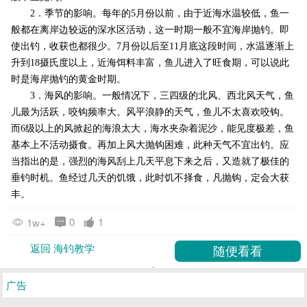
2．季节的影响。每年的5月份以前，由于近海水温较低，鱼一
般都在离岸边较远的深水区活动，这一时期一般不宜海岸抛钓。即
使出钓，收获也都很少。7月份以后至11月底这段时间，水温逐渐上
升到18摄氏度以上，近海饵料丰富，鱼儿进入了旺食期，可以说此
时是海岸抛钓的黄金时期。
3．海风的影响。一般情况下，三四级的北风、西北风天气，鱼
儿最为活跃，咬钩频率大。风平浪静的天气，鱼儿不太喜欢咬钩。
而6级以上的风掀起的海浪太大，海水夹杂着泥沙，能见度极差，鱼
基本上不活动摄食。再加上风大抛钩困难，此种天气不宜出钓。应
当指出的是，强烈的海风刮上几天平息下来之后，又造就了极佳的
垂钓时机。鱼经过几天的饥饿，此时饥不择食，凡抛钩，定会大获
丰。
0
1
1w+
返回 海钓教学
广告