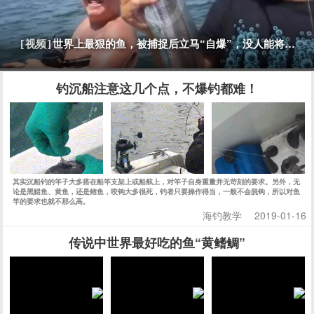
世界上最狠的鱼，被捕捉后立马“自爆”，没人能将它活
[视频]
钓沉船注意这几个点，不爆钓都难！
其实沉船钓的竿子大多搭在船竿支架上或船舷上，对竿子自身重量并无苛刻的要求。另外，无
论是黑鮶鱼、黄鱼，还是鳕鱼，咬钩大多很死，钓者只要操作得当，一般不会脱钩，所以对鱼
竿的要求也就不那么高。
海钓教学
2019-01-16
传说中世界最好吃的鱼“黄鳍鲷”