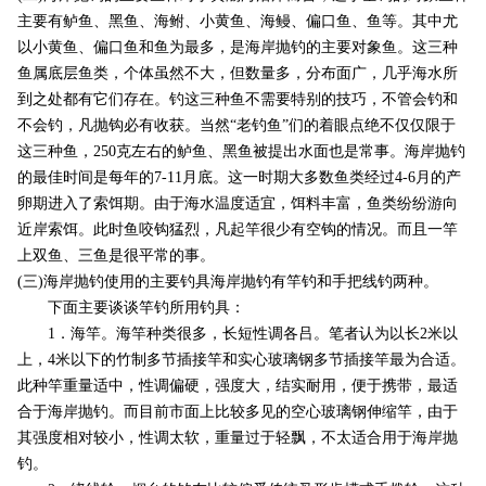
主要有鲈鱼、黑鱼、海鲋、小黄鱼、海鳗、偏口鱼、鱼等。其中尤
以小黄鱼、偏口鱼和鱼为最多，是海岸抛钓的主要对象鱼。这三种
鱼属底层鱼类，个体虽然不大，但数量多，分布面广，几乎海水所
到之处都有它们存在。钓这三种鱼不需要特别的技巧，不管会钓和
不会钓，凡抛钩必有收获。当然“老钓鱼”们的着眼点绝不仅仅限于
这三种鱼，250克左右的鲈鱼、黑鱼被提出水面也是常事。海岸抛钓
的最佳时间是每年的7-11月底。这一时期大多数鱼类经过4-6月的产
卵期进入了索饵期。由于海水温度适宜，饵料丰富，鱼类纷纷游向
近岸索饵。此时鱼咬钩猛烈，凡起竿很少有空钩的情况。而且一竿
上双鱼、三鱼是很平常的事。
(三)海岸抛钓使用的主要钓具海岸抛钓有竿钓和手把线钓两种。
下面主要谈谈竿钓所用钓具：
1．海竿。海竿种类很多，长短性调各吕。笔者认为以长2米以
上，4米以下的竹制多节插接竿和实心玻璃钢多节插接竿最为合适。
此种竿重量适中，性调偏硬，强度大，结实耐用，便于携带，最适
合于海岸抛钓。而目前市面上比较多见的空心玻璃钢伸缩竿，由于
其强度相对较小，性调太软，重量过于轻飘，不太适合用于海岸抛
钓。