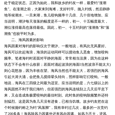
处于稳定状态。正因为如此，我和故乡的钓友一样，最爱钓“涨潮
鱼”。在涨潮之前，大家来到海滩，支好钓竿。抛入钓线，然后静静
地等候潮水。一旦来潮，鱼儿咬钩频率十几倍、几十倍地增加。应
当说明，潮汐每天涨落的幅度是不一样的，初一、十五幅度最大，
潮位涨得最高也落得最低。因此，初一、十五钓到的“涨潮鱼”和“落
潮鱼”也较平时为多。
二、海风因素的影响
海风因素对海钓的影响仅次于潮汐。一般地说，有风比无风要好。
海风可以吹起海浪，海浪的运动同样可以搅动鱼儿觅食，增加咬钩
频率。笔者海钓时若面对平静的海面，常常相当沮庚，因为在这种
状态下不会有什么收获；若面对涌起波浪的海面I当然波浪不能太大)
则心花怒放，因为丰收在望。海风当然也不能太大，若强烈的海风
引起大涛大涌，会把鱼儿搅得晕头转向，照样影响它们咬钩。一般
地说，海风在三四级之间最为适宜。应当说明的是，六七级以上的
海风固然不利于我们海钓，但若强烈的海风连续刮上几天后平息下
来，又会造成鱼极爱咬钩的最佳时刻。此时鱼的咬钩除频繁外还特
别猛烈。这是因为鱼几天没有进食，已相当饥饿。故乡钓友把在这
个时候抛钓称之为钓“风落脚”，我有幸钓过几次，最多的一次竞钓
了200多条！海风除风力因素外还有风向因素。如风力不大，逆风