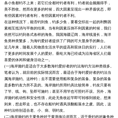
条小鱼都钓不上来；若它们全都对钓者有利，钓者就会频频得手，
美不胜收。然而在更多的时候，四大因素呈现出一种矛盾状态，即
有些因素对钓者有利，有些因素对钓者不利。
在这种情况下，能否钓到鱼，钓多少鱼，要看交织在一起的利弊因
素相互抵消与平衡的结果。当有利因素压倒不利因素的时候，我们
依然可以钓到各式各样的海鱼。我国海疆辽阔，海岸线漫长，海洋
鱼类种类繁多，为海钓爱好者提供了广阔的可大显身手的舞台。
近几年来，随着人民物质生活水平的提高和双休日的实行，人们有
了更多的时间发展个人的爱好。垂纶大海已经成为沿海省区人们最
喜爱的休闲和健身活动之一。
(一)海岸抛钓是适合于大多数海钓爱好者的钓法海钓方法种类很多。
笔者认为，就目前的实际情况而言，最适合于海钓爱好者的钓法当
属海岸抛钓。这种钓；去不需要使用船和复杂的装备。复杂的装备
是多数钓友力所不及的。海岸抛钓所用钓具比较简单，钓友只要有
了竿、线、钩、坠即可施钓；甚至不用竿也可照钓不误。另外，海
岸抛钓机动性和安全性强，此处无鱼收起竿即可转移到彼处。想来
则来，想走即走，也不存在船钓时遇风浪翻船落水之虞。因此，这
种钓法特别适合老、小、病、弱钓友。
(二)海岸抛钓的主要鱼种对于黄渤海沿岸而言，适于垂钓的对象鱼种