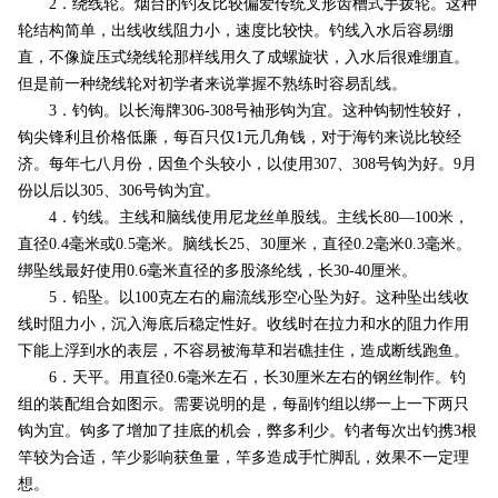
2．绕线轮。烟台的钓友比较偏爱传统叉形齿槽式手拨轮。这种
轮结构简单，出线收线阻力小，速度比较快。钓线入水后容易绷
直，不像旋压式绕线轮那样线用久了成螺旋状，入水后很难绷直。
但是前一种绕线轮对初学者来说掌握不熟练时容易乱线。
3．钓钩。以长海牌306-308号袖形钩为宜。这种钩韧性较好，
钩尖锋利且价格低廉，每百只仅1元几角钱，对于海钓来说比较经
济。每年七八月份，因鱼个头较小，以使用307、308号钩为好。9月
份以后以305、306号钩为宜。
4．钓线。主线和脑线使用尼龙丝单股线。主线长80—100米，
直径0.4毫米或0.5毫米。脑线长25、30厘米，直径0.2毫米0.3毫米。
绑坠线最好使用0.6毫米直径的多股涤纶线，长30-40厘米。
5．铅坠。以100克左右的扁流线形空心坠为好。这种坠出线收
线时阻力小，沉入海底后稳定性好。收线时在拉力和水的阻力作用
下能上浮到水的表层，不容易被海草和岩礁挂住，造成断线跑鱼。
6．天平。用直径0.6毫米左石，长30厘米左右的钢丝制作。钓
组的装配组合如图示。需要说明的是，每副钓组以绑一上一下两只
钩为宜。钩多了增加了挂底的机会，弊多利少。钓者每次出钓携3根
竿较为合适，竿少影响获鱼量，竿多造成手忙脚乱，效果不一定理
想。