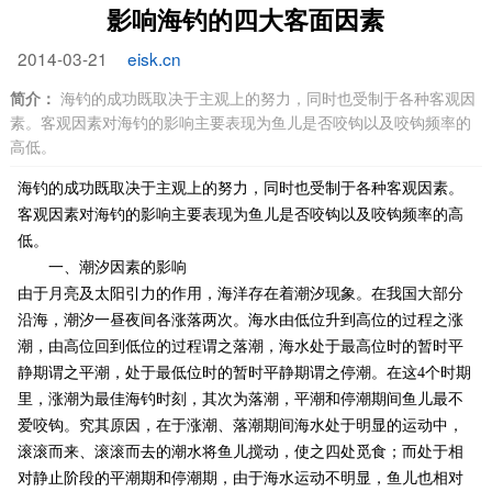
影响海钓的四大客面因素
2014-03-21
eisk.cn
简介：
海钓的成功既取决于主观上的努力，同时也受制于各种客观因
素。客观因素对海钓的影响主要表现为鱼儿是否咬钩以及咬钩频率的
高低。
海钓的成功既取决于主观上的努力，同时也受制于各种客观因素。
客观因素对海钓的影响主要表现为鱼儿是否咬钩以及咬钩频率的高
低。
一、潮汐因素的影响
由于月亮及太阳引力的作用，海洋存在着潮汐现象。在我国大部分
沿海，潮汐一昼夜间各涨落两次。海水由低位升到高位的过程之涨
潮，由高位回到低位的过程谓之落潮，海水处于最高位时的暂时平
静期谓之平潮，处于最低位时的暂时平静期谓之停潮。在这4个时期
里，涨潮为最佳海钓时刻，其次为落潮，平潮和停潮期间鱼儿最不
爱咬钩。究其原因，在于涨潮、落潮期间海水处于明显的运动中，
滚滚而来、滚滚而去的潮水将鱼儿搅动，使之四处觅食；而处于相
对静止阶段的平潮期和停潮期，由于海水运动不明显，鱼儿也相对