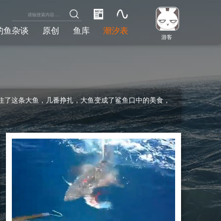
钓鱼杂谈
原创
鱼库
潮汐表
游客
住了这条大鱼，几番挣扎，大鱼变成了鲨鱼口中的美食，