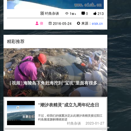
钓鱼杂谈
1w+
0
213
偉
来源：
2016-05-24
eisk.cn
精彩推荐
[赶海]
2020-07-20
海陵岛下角赶海挖到“宝坑”里面有很多沙螺
[视频]
“潮汐表精灵”成立九周年纪念日
不过，经我们的慎重决定从此潮汐表精灵接过阳江
钓鱼频道旗帜继续前进
钓鱼杂谈
2023-01-27