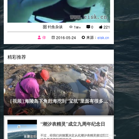
钓鱼杂谈
1w+
0
221
偉
来源：
2016-05-24
eisk.cn
精彩推荐
[赶海]
2020-07-20
海陵岛下角赶海挖到“宝坑”里面有很多沙螺
[视频]
“潮汐表精灵”成立九周年纪念日
不过，经我们的慎重决定从此潮汐表精灵接过阳江