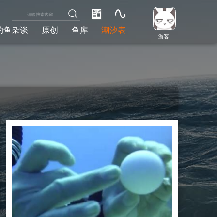
钓鱼杂谈
原创
鱼库
潮汐表
游客