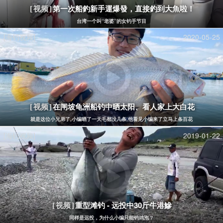
第一次船釣新手運爆發，直接釣到大魚啦！
[视频]
台湾一个叫“老婆”的女钓手节目
[海钓视频]
2020-05-25
在闸坡龟洲船钓中晒太阳、看人家上大白花
[视频]
就是这位小兄弟了,小编晒了一天毛都没几条,他看见小编来了立马上条百花
[海钓视频]
2019-01-22
重型滩钓 - 远投中30斤牛港鰺
[视频]
同样是远投，为什么小编只能钓鸡泡？