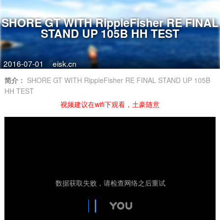
SHORE GT WITH RippleFisher RE FINAL
STAND UP 105B HH TEST
2016-07-01
eisk.cn
简介：
SHORE GT WITH RippleFisher RE FINAL STAND UP 105B
HH TEST
视频建议在wifi下观看，土豪随意