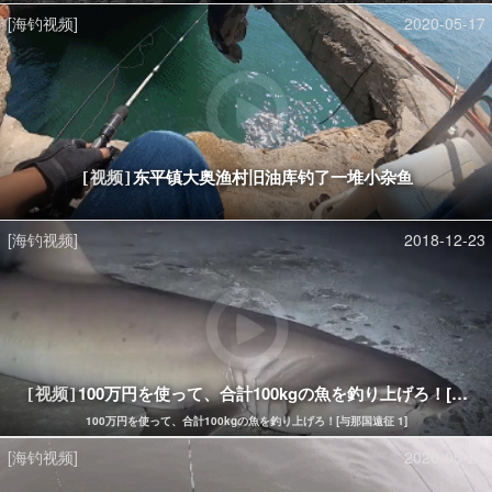
[海钓视频]
2020-05-17
东平镇大奥渔村旧油库钓了一堆小杂鱼
[视频]
[海钓视频]
2018-12-23
100万円を使って、合計100kgの魚を釣り上げろ！[与那国
[视频]
100万円を使って、合計100kgの魚を釣り上げろ！[与那国遠征 1]
[海钓视频]
2020-05-26