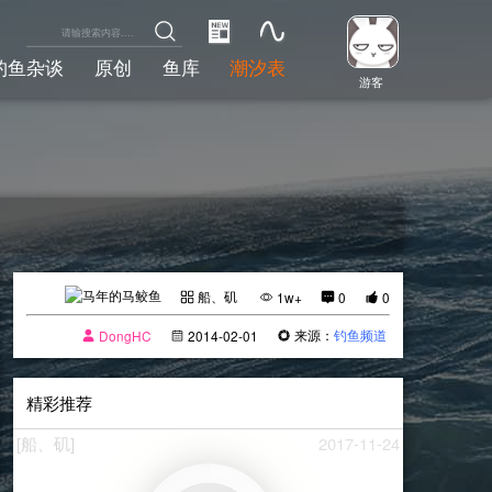
钓鱼杂谈
原创
鱼库
潮汐表
游客
船、矶
1w+
0
0
来源：
钓鱼频道
DongHC
2014-02-01
精彩推荐
[船、矶]
2017-11-24