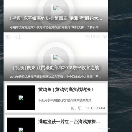
东平镇海钓协会第四届“港雅湾”矶钓大赛（实录）
[视频]
小编带大家走进东平镇海钓协会第四届“港雅湾”矶钓大赛，了解矶钓比赛过程。
[船、矶]
2019-01-02
廣東.江門磯動部隊2018东平收官之战
[视频]
2018年最后几天江門磯動部隊决战东平镇，个个回来成个人散晒，不知道渔获如何？
黄鸡鱼 | 黄鸡钓底实战钓法！
下面分享和海狼队友们去阳江闸坡钓黄鸡
船、矶
2018-03-04
满船渔获一片红－台湾浅摊探钓行爆钓经验之谈