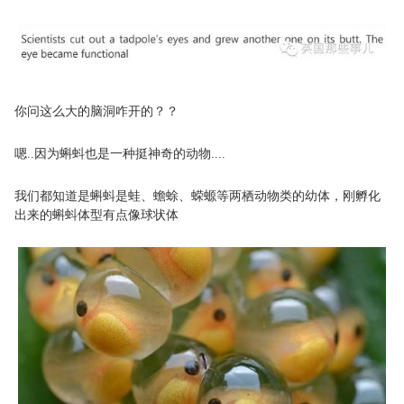
你问这么大的脑洞咋开的？？
嗯..因为蝌蚪也是一种挺神奇的动物....
我们都知道是蝌蚪是蛙、蟾蜍、蝾螈等两栖动物类的幼体，刚孵化
出来的蝌蚪体型有点像球状体