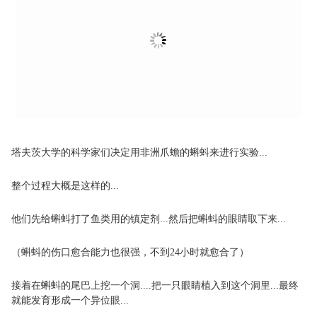
塔夫茨大学的科学家们决定用非洲爪蟾的蝌蚪来进行实验...
整个过程大概是这样的...
他们先给蝌蚪打了鱼类用的镇定剂...然后把蝌蚪的眼睛取下来...
（蝌蚪的伤口愈合能力也很强，不到24小时就愈合了）
接着在蝌蚪的尾巴上挖一个洞....把一只眼睛植入到这个洞里...最终
就能发育形成一个异位眼...