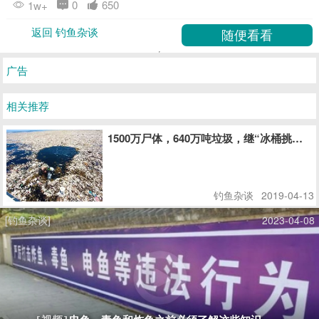
0
650
1w+
返回 钓鱼杂谈
广告
相关推荐
1500万尸体，640万吨垃圾，继“冰桶挑战
钓鱼杂谈
2019-04-13
[钓鱼杂谈]
2023-04-08