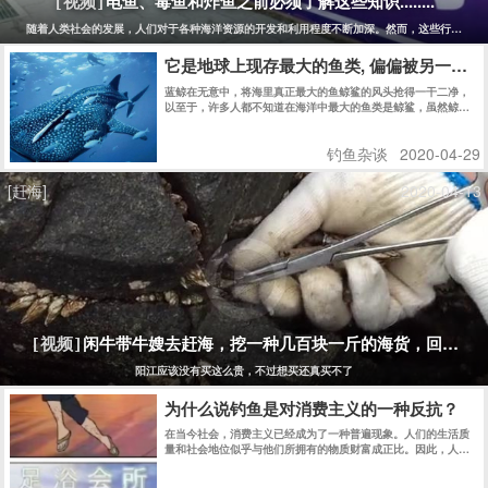
电鱼、毒鱼和炸鱼之前必须了解这些知识........
[视频]
随着人类社会的发展，人们对于各种海洋资源的开发和利用程度不断加深。然而，这些行为也同
它是地球上现存最大的鱼类, 偏偏被另一种
蓝鲸在无意中，将海里真正最大的鱼鲸鲨的风头抢得一干二净，
以至于，许多人都不知道在海洋中最大的鱼类是鲸鲨，虽然鲸鲨
和蓝鲸同样生活在大海里，但是，这两种动物完全不同。
钓鱼杂谈
2020-04-29
[赶海]
2020-04-13
闲牛带牛嫂去赶海，挖一种几百块一斤的海货，回家煮
[视频]
阳江应该没有买这么贵，不过想买还真买不了
为什么说钓鱼是对消费主义的一种反抗？
在当今社会，消费主义已经成为了一种普遍现象。人们的生活质
量和社会地位似乎与他们所拥有的物质财富成正比。因此，人们
往往会不断追求更多的物质财富，不断地购买各种商品，从而导
致资源的浪费和环境的破坏。然而，钓鱼却是一种与消费主义相