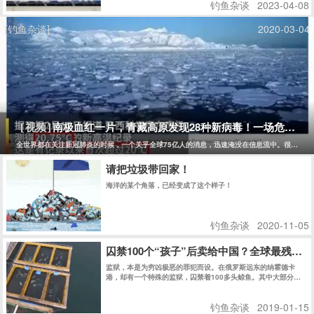
钓鱼杂谈
2023-04-08
反的生活方式，它是对消费主义的反抗。 图片 首先，钓鱼并不
需要过多的物质财富。只需要一条鱼线、一个鱼钩和一些鱼饵，
就能够享受到钓鱼的乐趣。相比于其他娱乐活动，钓鱼的成本要
[钓鱼杂谈]
2020-03-04
低得多。而且，钓鱼的过程中，人们可以感受到大自然的美丽和
宁静，可以让人们放松身心，释放压力，远离城市的喧嚣和污
染。 图片 其次，钓鱼可以让人们更好地理解和尊重自然界的规
律，从而更好地保护环境和生态系统。在钓鱼的过程中，人们需
要了解鱼类的生态习性、饵料的选择和使用，以及天气的变化对
钓鱼的影响等等。这些知识都需要在实践中逐渐掌握，而且需要
长期的观察和研究。通过钓鱼，人们可以更加深入地了解生态系
统的运作，从而更好地保护和利用自然资源。 最后，钓鱼的过程
也是一种反消费主义的过程。钓鱼需要耐心和毅力，需要等待和
观察，需要逐渐掌握技巧和经验。这些都是与现代消费主义追求
南极血红一片，青藏高原发现28种新病毒！一场危及75
[视频]
即时满足的心态相反的。钓鱼者需要学会等待和放慢节奏，需要
学会享受过程而非结果，需要学会与自然界和谐相处而非依赖人
全世界都在关注新冠肺炎的时候，一个关乎全球75亿人的消息，迅速淹没在信息流中。很少有人
造的环境和物品。这些习惯和价值观可以帮助人们摆脱消费主义
的束缚，追求精神上的自由和独立。
请把垃圾带回家！
海洋的某个角落，已经变成了这个样子！
钓鱼杂谈
2020-11-05
囚禁100个“孩子”后卖给中国？全球最残忍
监狱，本是为穷凶极恶的罪犯而设。在俄罗斯远东的纳霍德卡
港，却有一个特殊的监狱，囚禁着100多头鲸鱼。其中大部分仍
是幼鲸。
钓鱼杂谈
2019-01-15