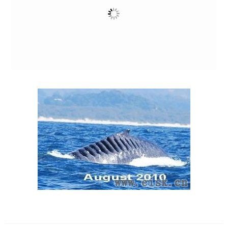
0
616
1w+
返回 钓鱼杂谈
广告
相关推荐
惊心了 中国90%近海已无鱼可捕，背后的原因
“大黄鱼多少钱一斤？”当你在海鲜市场问出这句话、以￥30/斤的价格买到一条大黄鱼、带回
家做了一道“干烧黄鱼”并心满意足的吃下肚的时候，你其实并不知道，可能也未曾关心这条鱼
的来历……
钓鱼杂谈
2018-12-23