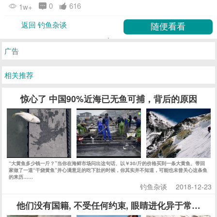
他们没有国籍, 不受任何约束, 眼睛进化异于常人, 
巴瑶族是最后一支海洋游牧民族，数百年来，他们世世代代生活在东南亚海域，甚少踏足土
地。巴瑶族的人在还不会走路时就先学会了游泳，因为潜水是他们每日必须的活动。
钓鱼杂谈
2018-12-13
一个在职场打拼的钓鱼人
那时候我不知道钓鱼是什么样的体验，但是我就是在梦里钓起了
一条又一条的大鱼，好大好大，现在才知道，原来那么大的鱼，
大约是十几斤。
钓鱼杂谈
2020-09-06
囚禁取精34年，抛尸1000具，铁链锁喉：这是一场