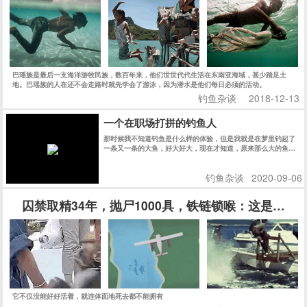
它不仅没能好好活着，就连体面地死去都不能拥有
钓鱼杂谈
2020-11-04
养殖大户养殖海龟，规模庞大，他们靠什么
海龟养殖专业合作社的50多名成员，合作社销售的海龟年销售额
至少为3000万元，上海、 南京、 杭州等市场可以看到他们合作
社的乌龟。
钓鱼杂谈
2019-06-24
海陵岛：八方游客“赶海”拾贝
海陵岛浅海滩涂众多，特别是瓦晒湾和里灶湾盛产“猪肚螺”，
七、八月正是“猪肚螺”丰收的季节，吸引了众多游客纷纷前来赶
海拾贝，尝试当渔民的乐趣。
赶海
2020-06-27
鱼排筏钓：海洋旅游的新亮点与经济效益