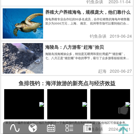
本文以小编所在城市阳江地区为例探讨一下鱼排筏钓亮点和经济效益，其他地区可借鉴参考。
钓鱼杂谈
2024-07-11
挪威科学家: 三文鱼是世界上毒性最强的食物
挪威科学家的一项研究表明，大西洋鲑鱼是世界上毒性最大的食
物，每个月只能吃一次。
钓鱼杂谈
2018-12-29
All
Copyright © 2014
Eisk.CN
.
rights reserved
sitemap
粤公网安备 44170202000142号
粤ICP备14100453号-1
潮汐精灵
潮汐表精灵