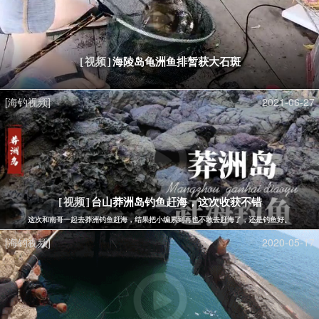
海陵岛龟洲鱼排暂获大石斑
[视频]
[海钓视频]
2021-06-27
台山莽洲岛钓鱼赶海，这次收获不错
[视频]
这次和南哥一起去莽洲钓鱼赶海，结果把小编累到再也不敢去赶海了，还是钓鱼好。
[海钓视频]
2020-05-17