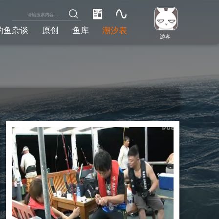
钓鱼杂谈
原创
鱼库
潮汐表
游客