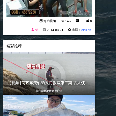
海钓视频
1w+
0
0
偉
来源：
2014-03-21
eisk.cn
精彩推荐
[海钓视频]
2018-12-28
尚艺东美矶钓入门教室第二期-古大侠讲解
[视频]
如何观察地形选择钓位
[海钓视频]
2020-05-25