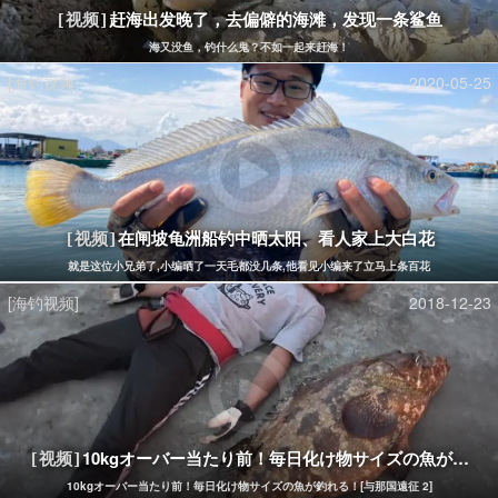
赶海出发晚了，去偏僻的海滩，发现一条鲨鱼
[视频]
海又没鱼，钓什么鬼？不如一起来赶海！
[海钓视频]
2020-05-25
在闸坡龟洲船钓中晒太阳、看人家上大白花
[视频]
就是这位小兄弟了,小编晒了一天毛都没几条,他看见小编来了立马上条百花
[海钓视频]
2018-12-23
10kgオーバー当たり前！毎日化け物サイズの魚が釣れる！
[视频]
10kgオーバー当たり前！毎日化け物サイズの魚が釣れる！[与那国遠征 2]