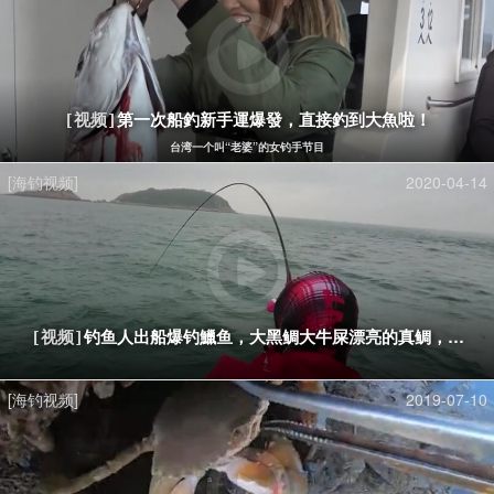
第一次船釣新手運爆發，直接釣到大魚啦！
[视频]
台湾一个叫“老婆”的女钓手节目
[海钓视频]
2020-04-14
钓鱼人出船爆钓鱲鱼，大黑鲷大牛屎漂亮的真鲷，渔获
[视频]
[海钓视频]
2019-07-10