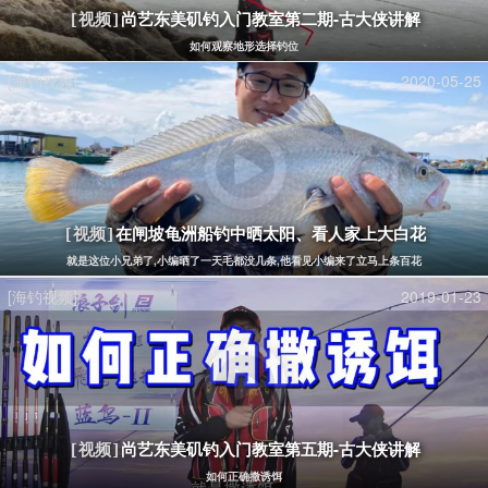
尚艺东美矶钓入门教室第二期-古大侠讲解
[视频]
如何观察地形选择钓位
[海钓视频]
2020-05-25
在闸坡龟洲船钓中晒太阳、看人家上大白花
[视频]
就是这位小兄弟了,小编晒了一天毛都没几条,他看见小编来了立马上条百花
[海钓视频]
2019-01-23
尚艺东美矶钓入门教室第五期-古大侠讲解
[视频]
如何正确撒诱饵