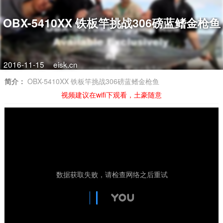
OBX-5410XX 铁板竿挑战306磅蓝鳍金枪鱼
2016-11-15
eisk.cn
简介：
OBX-5410XX 铁板竿挑战306磅蓝鳍金枪鱼
视频建议在wifi下观看，土豪随意