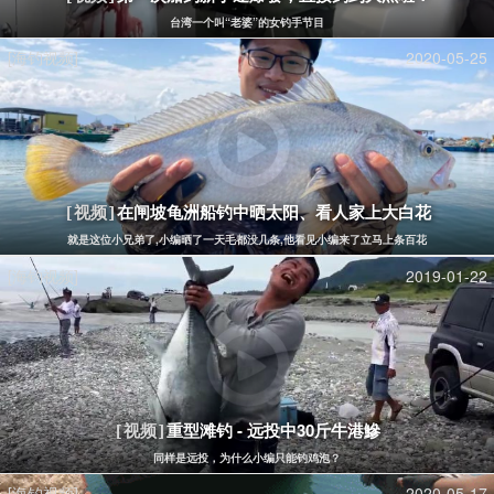
台湾一个叫“老婆”的女钓手节目
[海钓视频]
2020-05-25
在闸坡龟洲船钓中晒太阳、看人家上大白花
[视频]
就是这位小兄弟了,小编晒了一天毛都没几条,他看见小编来了立马上条百花
[海钓视频]
2019-01-22
重型滩钓 - 远投中30斤牛港鰺
[视频]
同样是远投，为什么小编只能钓鸡泡？
[海钓视频]
2020-05-17