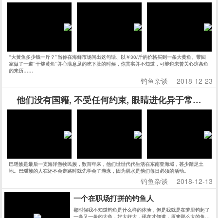
“大黄鱼多少钱一斤？”当你在海鲜市场问出这句话、以￥30/斤的价格买到一条大黄鱼、带回
家做了一道“干烧黄鱼”并心满意足的吃下肚的时候，你其实并不知道，可能也未曾关心这条鱼
的来历……
钓鱼杂谈
2018-12-23
他们没有国籍, 不受任何约束, 眼睛进化异于常人, 
巴瑶族是最后一支海洋游牧民族，数百年来，他们世世代代生活在东南亚海域，甚少踏足土
地。巴瑶族的人在还不会走路时就先学会了游泳，因为潜水是他们每日必须的活动。
钓鱼杂谈
2018-12-13
一个在职场打拼的钓鱼人
那时候我不知道钓鱼是什么样的体验，但是我就是在梦里钓起了
一条又一条的大鱼，好大好大，现在才知道，原来那么大的鱼，