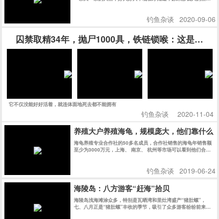
大约是十几斤。
钓鱼杂谈
2020-09-06
囚禁取精34年，抛尸1000具，铁链锁喉：这是一场
它不仅没能好好活着，就连体面地死去都不能拥有
钓鱼杂谈
2020-11-04
养殖大户养殖海龟，规模庞大，他们靠什么
海龟养殖专业合作社的50多名成员，合作社销售的海龟年销售额
至少为3000万元，上海、 南京、 杭州等市场可以看到他们合作
社的乌龟。
钓鱼杂谈
2019-06-24
海陵岛：八方游客“赶海”拾贝
海陵岛浅海滩涂众多，特别是瓦晒湾和里灶湾盛产“猪肚螺”，
七、八月正是“猪肚螺”丰收的季节，吸引了众多游客纷纷前来赶
海拾贝，尝试当渔民的乐趣。