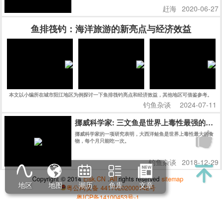
赶海
2020-06-27
鱼排筏钓：海洋旅游的新亮点与经济效益
本文以小编所在城市阳江地区为例探讨一下鱼排筏钓亮点和经济效益，其他地区可借鉴参考。
钓鱼杂谈
2024-07-11
挪威科学家: 三文鱼是世界上毒性最强的食物
挪威科学家的一项研究表明，大西洋鲑鱼是世界上毒性最大的食
物，每个月只能吃一次。
钓鱼杂谈
2018-12-29
All
Copyright © 2014
Eisk.CN
.
rights reserved
sitemap
地区
地图
潮历
鱼库
文章
粤公网安备 44170202000142号
粤ICP备14100453号-1
潮汐精灵
潮汐表精灵