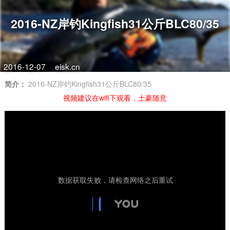
2016-NZ岸钓Kingfish31公斤BLC80/35
2016-12-07
eisk.cn
简介：
2016-NZ岸钓Kingfish31公斤BLC80/35
视频建议在wifi下观看，土豪随意