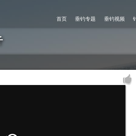
首页
垂钓专题
垂钓视频
斤