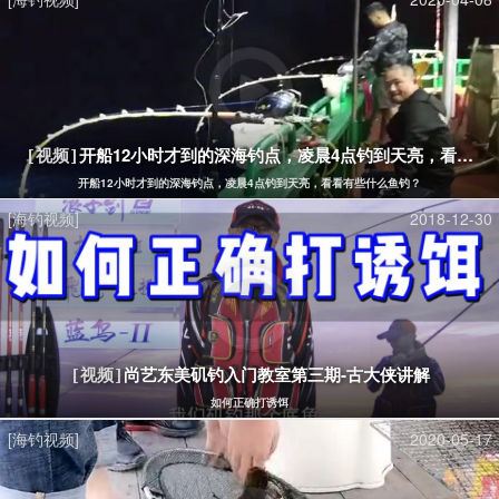
开船12小时才到的深海钓点，凌晨4点钓到天亮，看看有
[视频]
开船12小时才到的深海钓点，凌晨4点钓到天亮，看看有些什么鱼钓？
[海钓视频]
2018-12-30
尚艺东美矶钓入门教室第三期-古大侠讲解
[视频]
如何正确打诱饵
[海钓视频]
2020-05-17