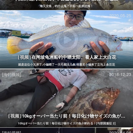
海又没鱼，钓什么鬼？不如一起来赶海！
[海钓视频]
2020-05-25
在闸坡龟洲船钓中晒太阳、看人家上大白花
[视频]
就是这位小兄弟了,小编晒了一天毛都没几条,他看见小编来了立马上条百花
[海钓视频]
2018-12-23
10kgオーバー当たり前！毎日化け物サイズの魚が釣れる！
[视频]
10kgオーバー当たり前！毎日化け物サイズの魚が釣れる！[与那国遠征 2]
[海钓视频]
2020-04-08