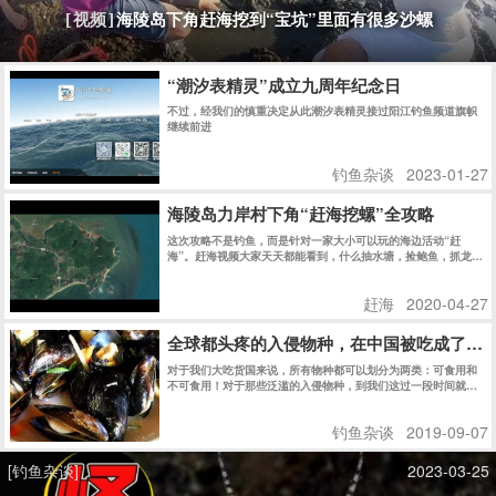
海陵岛下角赶海挖到“宝坑”里面有很多沙螺
[视频]
“潮汐表精灵”成立九周年纪念日
不过，经我们的慎重决定从此潮汐表精灵接过阳江钓鱼频道旗帜
继续前进
钓鱼杂谈
2023-01-27
海陵岛力岸村下角“赶海挖螺”全攻略
这次攻略不是钓鱼，而是针对一家大小可以玩的海边活动“赶
海”。赶海视频大家天天都能看到，什么抽水塘，捡鲍鱼，抓龙虾
之类的估计大家都看傻了吧。
赶海
2020-04-27
全球都头疼的入侵物种，在中国被吃成了濒
对于我们大吃货国来说，所有物种都可以划分为两类：可食用和
不可食用！对于那些泛滥的入侵物种，到我们这过一段时间就成
了濒危动植物……真是太可惜了啊！
钓鱼杂谈
2019-09-07
[钓鱼杂谈]
2023-03-25