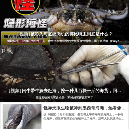
被称为海底绞肉机的博比特虫到底是什么？
[视频]
博比特虫（Bobbit worm）是一种生活在海洋中的大型掠食性蠕虫，属于多毛纲（Polych
[赶海]
2020-04-13
闲牛带牛嫂去赶海，挖一种几百块一斤的海货，回家煮
[视频]
阳江应该没有买这么贵，不过想买还真买不了
怪异无眼生物被冲到墨西哥海滩，远看像海
据《镜报》2月13日报道，墨西哥太平洋海岸的海滩上，一种形
似海豚，但没有眼睛的生物被冲上了海岸。没有人认识这只生
物，但当地渔民认为这只生物可能来自海洋深处。