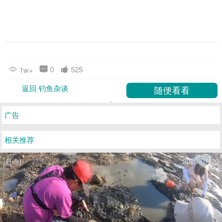
0
525
1w+
返回 钓鱼杂谈
广告
相关推荐
[赶海]
2020-07-20