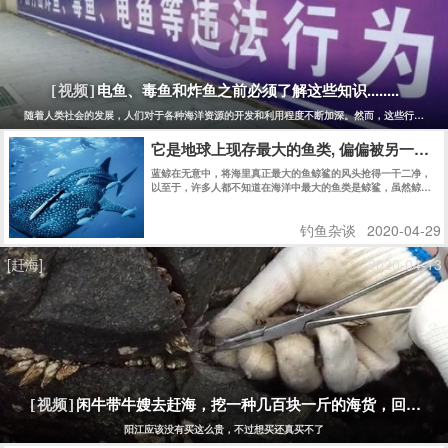
电鱼、毒鱼和炸鱼之前必须了解这些知识........
[视频]
随着人类社会的发展，人们对于各种海洋资源的开发和利用程度不断加深。然而，这些行为也同
它是地球上现存最大的鱼类, 偏偏被另一种
蓝鲸在无意中，将海里真正最大的鱼鲸鲨的风头抢得一干二净，
以至于，许多人都不知道在海洋中最大的鱼类是鲸鲨，虽然鲸鲨
和蓝鲸同样生活在大海里，但是，这两种动物完全不同。
钓鱼杂谈
2020-04-29
[赶海]
2020-04-13
闲牛带牛嫂去赶海，挖一种几百块一斤的海货，回家煮
[视频]
阳江应该没有买这么贵，不过想买还真买不了