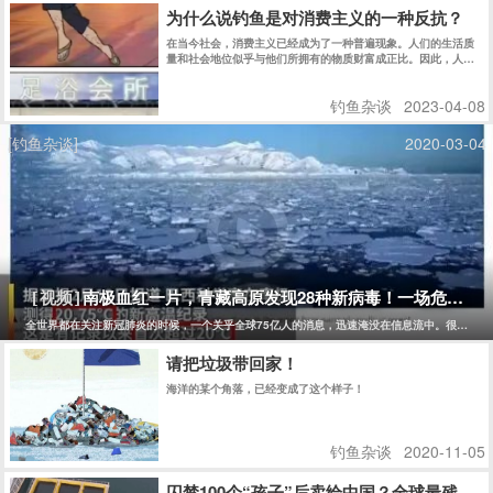
为什么说钓鱼是对消费主义的一种反抗？
在当今社会，消费主义已经成为了一种普遍现象。人们的生活质
量和社会地位似乎与他们所拥有的物质财富成正比。因此，人们
往往会不断追求更多的物质财富，不断地购买各种商品，从而导
致资源的浪费和环境的破坏。然而，钓鱼却是一种与消费主义相
钓鱼杂谈
2023-04-08
反的生活方式，它是对消费主义的反抗。 图片 首先，钓鱼并不
需要过多的物质财富。只需要一条鱼线、一个鱼钩和一些鱼饵，
就能够享受到钓鱼的乐趣。相比于其他娱乐活动，钓鱼的成本要
[钓鱼杂谈]
2020-03-04
低得多。而且，钓鱼的过程中，人们可以感受到大自然的美丽和
宁静，可以让人们放松身心，释放压力，远离城市的喧嚣和污
染。 图片 其次，钓鱼可以让人们更好地理解和尊重自然界的规
律，从而更好地保护环境和生态系统。在钓鱼的过程中，人们需
要了解鱼类的生态习性、饵料的选择和使用，以及天气的变化对
钓鱼的影响等等。这些知识都需要在实践中逐渐掌握，而且需要
长期的观察和研究。通过钓鱼，人们可以更加深入地了解生态系
统的运作，从而更好地保护和利用自然资源。 最后，钓鱼的过程
也是一种反消费主义的过程。钓鱼需要耐心和毅力，需要等待和
观察，需要逐渐掌握技巧和经验。这些都是与现代消费主义追求
南极血红一片，青藏高原发现28种新病毒！一场危及75
[视频]
即时满足的心态相反的。钓鱼者需要学会等待和放慢节奏，需要
学会享受过程而非结果，需要学会与自然界和谐相处而非依赖人
全世界都在关注新冠肺炎的时候，一个关乎全球75亿人的消息，迅速淹没在信息流中。很少有人
造的环境和物品。这些习惯和价值观可以帮助人们摆脱消费主义
的束缚，追求精神上的自由和独立。
请把垃圾带回家！
海洋的某个角落，已经变成了这个样子！
钓鱼杂谈
2020-11-05
囚禁100个“孩子”后卖给中国？全球最残忍