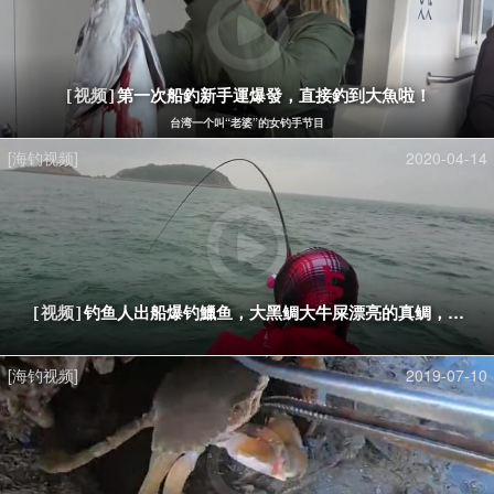
第一次船釣新手運爆發，直接釣到大魚啦！
[视频]
台湾一个叫“老婆”的女钓手节目
[海钓视频]
2020-04-14
钓鱼人出船爆钓鱲鱼，大黑鲷大牛屎漂亮的真鲷，渔获
[视频]
[海钓视频]
2019-07-10