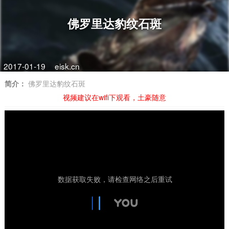
佛罗里达豹纹石斑
2017-01-19
eisk.cn
简介：
佛罗里达豹纹石斑
视频建议在wifi下观看，土豪随意