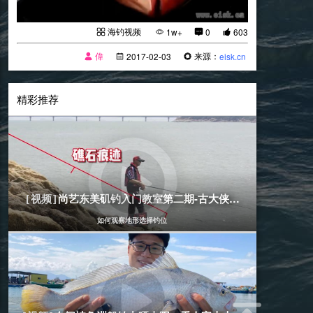
海钓视频
1w+
0
603
偉
来源：
2017-02-03
eisk.cn
精彩推荐
[海钓视频]
2018-12-28
尚艺东美矶钓入门教室第二期-古大侠讲解
[视频]
如何观察地形选择钓位
[海钓视频]
2020-05-25