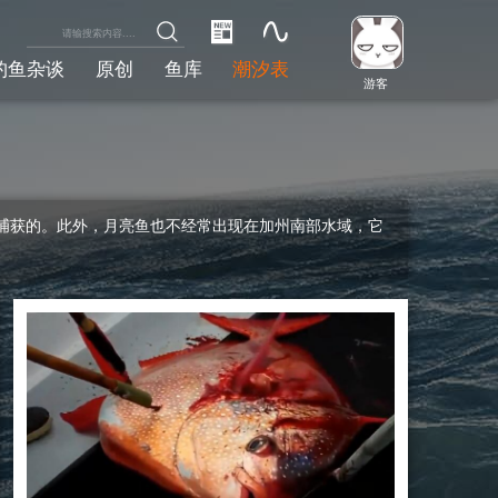
钓鱼杂谈
原创
鱼库
潮汐表
游客
捕获的。此外，月亮鱼也不经常出现在加州南部水域，它