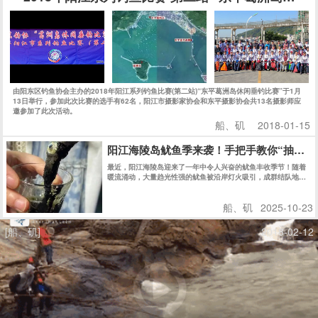
由阳东区钓鱼协会主办的2018年阳江系列钓鱼比赛(第二站)“东平葛洲岛休闲垂钓比赛”于1月
13日举行，参加此次比赛的选手有62名，阳江市摄影家协会和东平摄影协会共13名摄影师应
邀参加了此次活动。
船、矶
2018-01-15
阳江海陵岛鱿鱼季来袭！手把手教你“抽鱿鱼
最近，阳江海陵岛迎来了一年中令人兴奋的鱿鱼丰收季节！随着
暖流涌动，大量趋光性强的鱿鱼被沿岸灯火吸引，成群结队地游
向近岸浅水区。此时，正是体验“抽鱿鱼”这一独特乐趣的绝佳时
机。
船、矶
2025-10-23
[船、矶]
2018-02-12