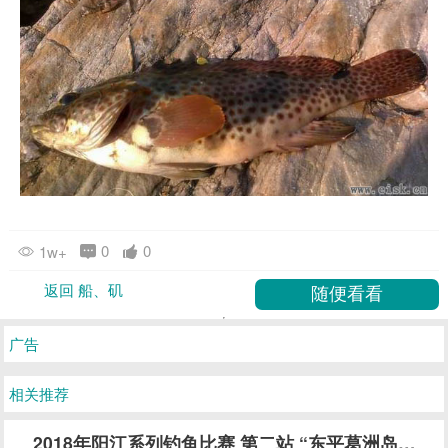
0
0
1w+
返回 船、矶
广告
相关推荐
2018年阳江系列钓鱼比赛 第二站 “东平葛洲岛休闲