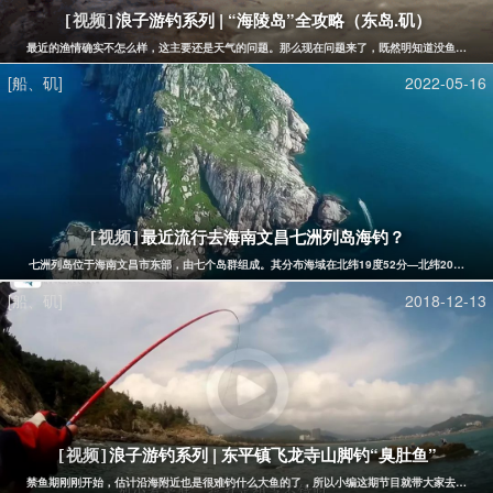
浪子游钓系列 | “海陵岛”全攻略（东岛.矶）
[视频]
最近的渔情确实不怎么样，这主要还是天气的问题。那么现在问题来了，既然明知道没鱼还花钱
[船、矶]
2022-05-16
最近流行去海南文昌七洲列岛海钓？
[视频]
七洲列岛位于海南文昌市东部，由七个岛群组成。其分布海域在北纬19度52分—北纬20度，东经
[船、矶]
2018-12-13
浪子游钓系列 | 东平镇飞龙寺山脚钓“臭肚鱼”
[视频]
禁鱼期刚刚开始，估计沿海附近也是很难钓什么大鱼的了，所以小编这期节目就带大家去东平镇珍