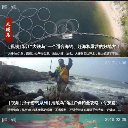
[船、矶]
2021-08-15
阳江“大镬岛”一个适合海钓、赶海和露营的好地方！
[视频]
​大镬(huò)岛，面积0.82平方公里。岛如大镬，故名。大镬岛四边环水，岛上长满了不知
[船、矶]
2017-11-08
浪子游钓系列 | 海陵岛“龟山”矶钓全攻略（骨灰篇）
[视频]
环游龟山，揭密10-30多年矶钓经验、不需窝料、不讲究装备也能随手钓大鱼、钓爆箱、追求"
[船、矶]
2019-02-28