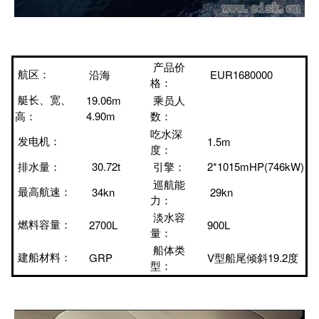
产品价
沿海
EUR1680000
航区：
格：
19.06m
乘员人
艇长、宽、
4.90m
数：
高：
吃水深
1.5m
发电机：
度：
30.72t
引擎：
2*1015mHP(746kW)
排水量：
巡航能
34kn
29kn
最高航速：
力：
淡水容
2700L
900L
燃料容量：
量：
船体类
GRP
V型船尾倾斜19.2度
建船材料：
型：