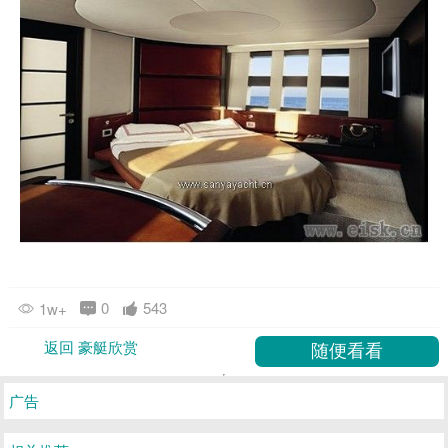
0
543
1w+
返回 豪艇欣赏
广告