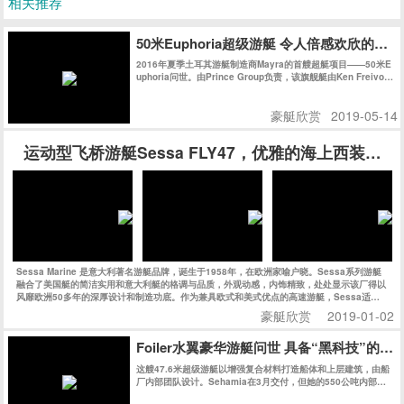
相关推荐
50米Euphoria超级游艇 令人倍感欢欣的海
2016年夏季土耳其游艇制造商Mayra的首艘超艇项目——50米E
uphoria问世。由Prince Group负责，该旗舰艇由Ken Freivok
h操刀。她拥有充满曲线美的外观，其精致时尚的内饰则得益于
玻璃工艺的飞速发展。正如她的名字一样，她是一款能让您倍感
豪艇欣赏
2019-05-14
欢欣的作品。
运动型飞桥游艇Sessa FLY47，优雅的海上西装暴徒
Sessa Marine 是意大利著名游艇品牌，诞生于1958年，在欧洲家喻户晓。Sessa系列游艇
融合了美国艇的简洁实用和意大利艇的格调与品质，外观动感，内饰精致，处处显示该厂得以
风靡欧洲50多年的深厚设计和制造功底。作为兼具欧式和美式优点的高速游艇，Sessa适合
追求狂野而精致的海上生活的新一代人士。今天的Sessa每年生产上千艘船艇，可谓是持续、
豪艇欣赏
2019-01-02
快速发展的典范，也是欧洲市场最成功的游艇公司之一。
Foiler水翼豪华游艇问世 具备“黑科技”的
这艘47.6米超级游艇以增强复合材料打造船体和上层建筑，由船
厂内部团队设计。Sehamia在3月交付，但她的550公吨内部空
间被保密至今。