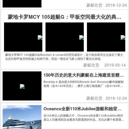
豪艇欣赏
2018-12-24
蒙地卡罗MCY 105超艇G：甲板空间最大化的典范之
蒙地卡罗MCY 105超艇G由Nuvolari & Lenard共同完成设计，这个组合将关注点放在了最大
化其外部甲板空间和减少结构干扰，而这一理念在飞桥上得到了最充分体现。
豪艇欣赏
2019-05-14
150年历史的意大利豪艇在上海建造首艘游艇
Benship 8 是由意大利BSD(Benetti Sail Division)豪华游艇制
造商（迄今150年历史），携手上海江南造船厂（迄今160年历
史）共同在上海精心建造。
豪艇欣赏
2018-12-24
Oceanco全新110米Jubilee游艇和她背后的
在100米以上的游艇之中，Oceanco的全新110米Jubilee绝对
是让人印象深刻且会激发无限遐想的作品。无论从哪个角度观
察，她的外观线条都充满了迷惑性，对其起始和结束位置好奇不
已。