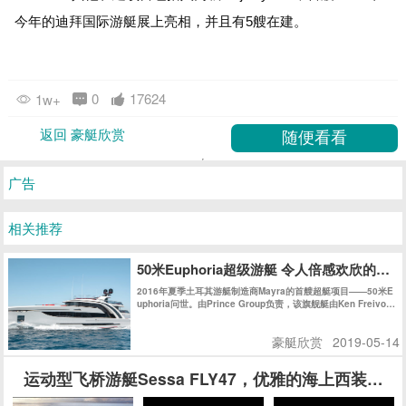
今年的迪拜国际游艇展上亮相，并且有5艘在建。
0
17624
1w+
返回 豪艇欣赏
广告
相关推荐
50米Euphoria超级游艇 令人倍感欢欣的海
2016年夏季土耳其游艇制造商Mayra的首艘超艇项目——50米E
uphoria问世。由Prince Group负责，该旗舰艇由Ken Freivok
h操刀。她拥有充满曲线美的外观，其精致时尚的内饰则得益于
玻璃工艺的飞速发展。正如她的名字一样，她是一款能让您倍感
豪艇欣赏
2019-05-14
欢欣的作品。
运动型飞桥游艇Sessa FLY47，优雅的海上西装暴徒