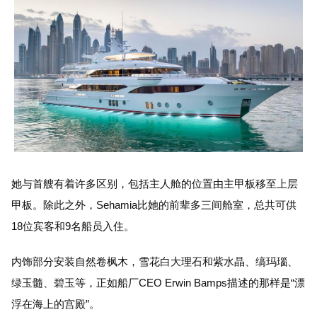
她与首艘有着许多区别，包括主人舱的位置由主甲板移至上层
甲板。除此之外，Sehamia比她的前辈多三间舱室，总共可供
18位宾客和9名船员入住。
内饰部分安装自然卷枫木，雪花白大理石和紫水晶、缟玛瑙、
绿玉髓、碧玉等，正如船厂CEO Erwin Bamps描述的那样是“漂
浮在海上的宫殿”。