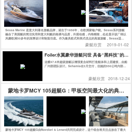
Sessa Marine 是意大利著名游艇品牌，诞生于1958年，在欧洲家喻户晓。Sessa系列游艇
融合了美国艇的简洁实用和意大利艇的格调与品质，外观动感，内饰精致，处处显示该厂得以
风靡欧洲50多年的深厚设计和制造功底。作为兼具欧式和美式优点的高速游艇，Sessa适合
追求狂野而精致的海上生活的新一代人士。今天的Sessa每年生产上千艘船艇，可谓是持续、
豪艇欣赏
2019-01-02
快速发展的典范，也是欧洲市场最成功的游艇公司之一。
Foiler水翼豪华游艇问世 具备“黑科技”的
这艘47.6米超级游艇以增强复合材料打造船体和上层建筑，由船
厂内部团队设计。Sehamia在3月交付，但她的550公吨内部空
间被保密至今。
豪艇欣赏
2018-12-24
蒙地卡罗MCY 105超艇G：甲板空间最大化的典范之
蒙地卡罗MCY 105超艇G由Nuvolari & Lenard共同完成设计，这个组合将关注点放在了最大