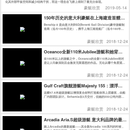
化其外部甲板空间和减少结构干扰，而这一理念在飞桥上得到了最充分体现。
豪艇欣赏
2019-05-14
150年历史的意大利豪艇在上海建造首艘游艇
Benship 8 是由意大利BSD(Benetti Sail Division)豪华游艇制
造商（迄今150年历史），携手上海江南造船厂（迄今160年历
史）共同在上海精心建造。
豪艇欣赏
2018-12-24
Oceanco全新110米Jubilee游艇和她背后的
在100米以上的游艇之中，Oceanco的全新110米Jubilee绝对
是让人印象深刻且会激发无限遐想的作品。无论从哪个角度观
察，她的外观线条都充满了迷惑性，对其起始和结束位置好奇不
已。
豪艇欣赏
2018-12-24
Gulf Craft旗舰游艇Majesty 155：漂浮在
这艘47.6米超级游艇以增强复合材料打造船体和上层建筑，由船
厂内部团队设计。Sehamia在3月交付，但她的550公吨内部空
间被保密至今。
豪艇欣赏
2018-12-24
Arcadia Aria.S超级游艇 意大利品牌的最
踏上Arcadia的最新超艇——其全新Arcadia 100系列的时候，