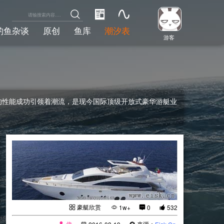
钓鱼杂谈
原创
鱼库
潮汐表
游客
凡的性能成功引领着潮流，是现今国际顶级开放式豪华游艇业
豪艇欣赏
1w+
0
532
偉
来源：