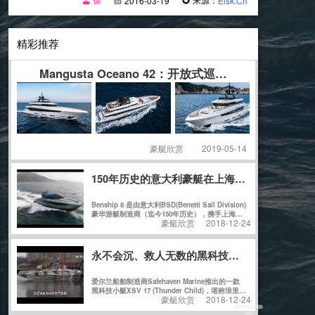
2016-03-19
Eisk.Cn
精彩推荐
Mangusta Oceano 42：开放式巡航艇 更合适家
豪艇欣赏
2019-05-14
150年历史的意大利豪艇在上海建造首艘游艇 即
Benship 8 是由意大利BSD(Benetti Sail Division)
豪华游艇制造商（迄今150年历史），携手上海江
豪艇欣赏
2018-12-24
南造船厂（迄今160年历史）共同在上海精心建
造。
永不会沉、救人无数的黑科技小艇！能360°转体
爱尔兰船舶制造商Safehaven Marine推出的一款
黑科技小艇XSV 17 (Thunder Child)，堪称浪里小
豪艇欣赏
2018-12-24
白龙，主要应用于海上救援，其最大的特点就是不
管在海里怎么来回翻转，上下折腾都不会沉。