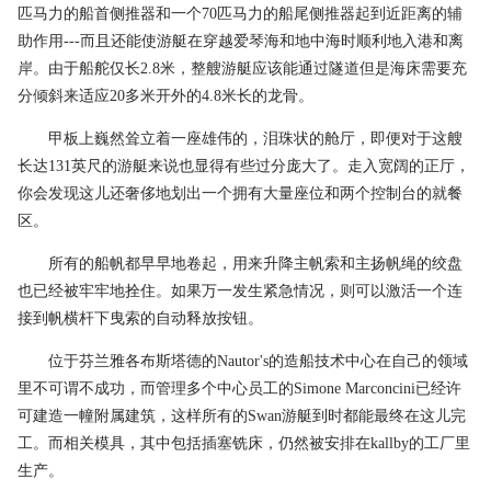
匹马力的船首侧推器和一个70匹马力的船尾侧推器起到近距离的辅
助作用---而且还能使游艇在穿越爱琴海和地中海时顺利地入港和离
岸。由于船舵仅长2.8米，整艘游艇应该能通过隧道但是海床需要充
分倾斜来适应20多米开外的4.8米长的龙骨。
甲板上巍然耸立着一座雄伟的，泪珠状的舱厅，即便对于这艘
长达131英尺的游艇来说也显得有些过分庞大了。走入宽阔的正厅，
你会发现这儿还奢侈地划出一个拥有大量座位和两个控制台的就餐
区。
所有的船帆都早早地卷起，用来升降主帆索和主扬帆绳的绞盘
也已经被牢牢地拴住。如果万一发生紧急情况，则可以激活一个连
接到帆横杆下曳索的自动释放按钮。
位于芬兰雅各布斯塔德的Nautor's的造船技术中心在自己的领域
里不可谓不成功，而管理多个中心员工的Simone Marconcini已经许
可建造一幢附属建筑，这样所有的Swan游艇到时都能最终在这儿完
工。而相关模具，其中包括插塞铣床，仍然被安排在kallby的工厂里
生产。