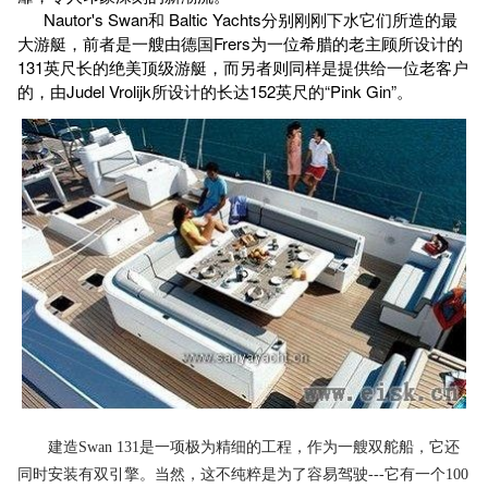
Nautor's Swan和 Baltic Yachts分别刚刚下水它们所造的最
大游艇，前者是一艘由德国Frers为一位希腊的老主顾所设计的
131英尺长的绝美顶级游艇，而另者则同样是提供给一位老客户
的，由Judel Vrolijk所设计的长达152英尺的“Pink Gin”。
建造Swan 131是一项极为精细的工程，作为一艘双舵船，它还
同时安装有双引擎。当然，这不纯粹是为了容易驾驶---它有一个100