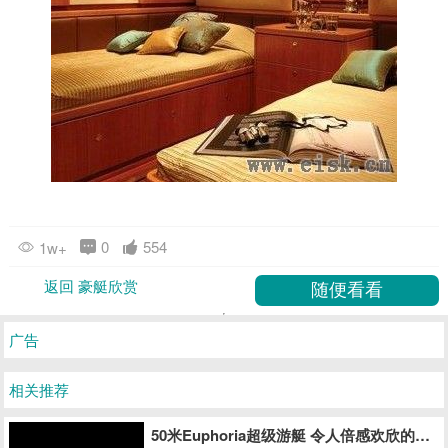
0
554
1w+
返回 豪艇欣赏
广告
相关推荐
50米Euphoria超级游艇 令人倍感欢欣的海