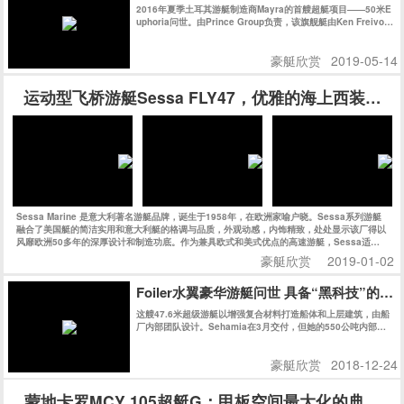
2016年夏季土耳其游艇制造商Mayra的首艘超艇项目——50米E
uphoria问世。由Prince Group负责，该旗舰艇由Ken Freivok
h操刀。她拥有充满曲线美的外观，其精致时尚的内饰则得益于
玻璃工艺的飞速发展。正如她的名字一样，她是一款能让您倍感
豪艇欣赏
2019-05-14
欢欣的作品。
运动型飞桥游艇Sessa FLY47，优雅的海上西装暴徒
Sessa Marine 是意大利著名游艇品牌，诞生于1958年，在欧洲家喻户晓。Sessa系列游艇
融合了美国艇的简洁实用和意大利艇的格调与品质，外观动感，内饰精致，处处显示该厂得以
风靡欧洲50多年的深厚设计和制造功底。作为兼具欧式和美式优点的高速游艇，Sessa适合
追求狂野而精致的海上生活的新一代人士。今天的Sessa每年生产上千艘船艇，可谓是持续、
豪艇欣赏
2019-01-02
快速发展的典范，也是欧洲市场最成功的游艇公司之一。
Foiler水翼豪华游艇问世 具备“黑科技”的
这艘47.6米超级游艇以增强复合材料打造船体和上层建筑，由船
厂内部团队设计。Sehamia在3月交付，但她的550公吨内部空
间被保密至今。
豪艇欣赏
2018-12-24
蒙地卡罗MCY 105超艇G：甲板空间最大化的典范之