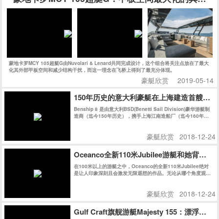
蒙地卡罗MCY 105超艇G由Nuvolari & Lenard共同完成设计，这个组合将关注点放在了最大
化其外部甲板空间和减少结构干扰，而这一理念在飞桥上得到了最充分体现。
豪艇欣赏
2019-05-14
150年历史的意大利豪艇在上海建造首艘游艇
Benship 8 是由意大利BSD(Benetti Sail Division)豪华游艇制
造商（迄今150年历史），携手上海江南造船厂（迄今160年历
史）共同在上海精心建造。
豪艇欣赏
2018-12-24
Oceanco全新110米Jubilee游艇和她背后的
在100米以上的游艇之中，Oceanco的全新110米Jubilee绝对
是让人印象深刻且会激发无限遐想的作品。无论从哪个角度观
察，她的外观线条都充满了迷惑性，对其起始和结束位置好奇不
已。
豪艇欣赏
2018-12-24
Gulf Craft旗舰游艇Majesty 155：漂浮在