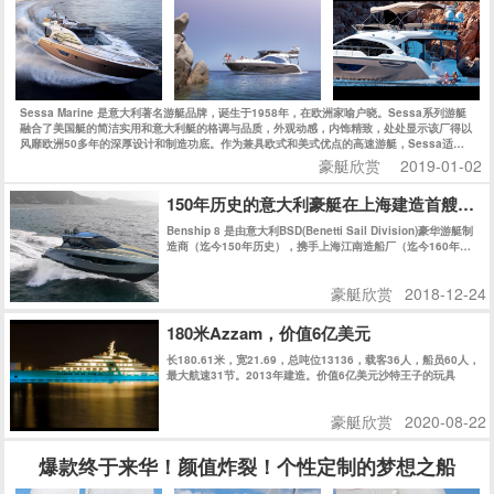
爆款终于来华！颜值炸裂！个性定制的梦想之船
第一艘德国Hanse（汉斯）588马上就要到国内了，小编迫不及待地想同汉斯迷们和帆友们分
享这个好消息。
豪艇欣赏
2018-12-24
Mangusta Oceano 42：开放式巡航艇 更合适家
豪艇欣赏
2019-05-14
Arcadia Aria.S超级游艇 意大利品牌的最
踏上Arcadia的最新超艇——其全新Arcadia 100系列的时候，
您就会感觉到不同。这是一艘在很远处就能一眼认出的游艇，即