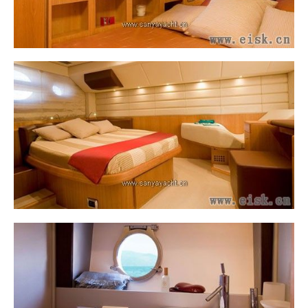
规格
产地：意大利
全长：57英尺9英寸
船身长：57英尺1英寸
船宽：15英尺9英寸
吃水深度：3英尺3英寸
燃油容量：705美制加仑
淡水容量：210美制加仑
最大速度：29节
巡航速度：25节