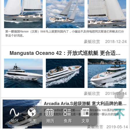
使停在码头在众多游艇之中仍然具有极高辨识度。今天我们会带
读者近距离了解这艘意大利品牌的最新“环保卫士”。
豪艇欣赏
2019-05-14
All
Copyright © 2014
Eisk.CN
.
rights reserved
sitemap
粤公网安备 44170202000142号
粤ICP备14100453号-1
潮汐精灵
潮汐表精灵
地区
地图
潮历
鱼库
文章