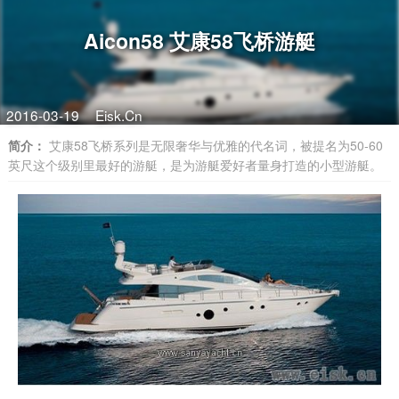
Aicon58 艾康58飞桥游艇
2016-03-19
Eisk.Cn
简介：
艾康58飞桥系列是无限奢华与优雅的代名词，被提名为50-60
英尺这个级别里最好的游艇，是为游艇爱好者量身打造的小型游艇。