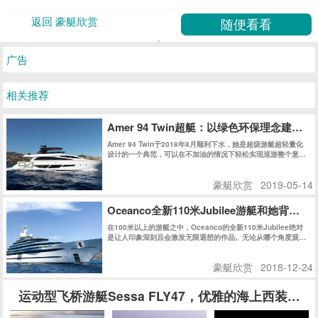
运动型飞桥游艇Sessa FLY47，优雅的海上西装暴徒
Sessa Marine 是意大利著名游艇品牌，诞生于1958年，在欧洲家喻户晓。Sessa系列游艇
融合了美国艇的简洁实用和意大利艇的格调与品质，外观动感，内饰精致，处处显示该厂得以
风靡欧洲50多年的深厚设计和制造功底。作为兼具欧式和美式优点的高速游艇，Sessa适合
追求狂野而精致的海上生活的新一代人士。今天的Sessa每年生产上千艘船艇，可谓是持续、
豪艇欣赏
2019-01-02
快速发展的典范，也是欧洲市场最成功的游艇公司之一。
150年历史的意大利豪艇在上海建造首艘游艇
Benship 8 是由意大利BSD(Benetti Sail Division)豪华游艇制
造商（迄今150年历史），携手上海江南造船厂（迄今160年历
史）共同在上海精心建造。
豪艇欣赏
2018-12-24
180米Azzam，价值6亿美元
长180.61米，宽21.69，总吨位13136，载客36人，船员60人，
最大航速31节。2013年建造。价值6亿美元沙特王子的玩具
豪艇欣赏
2020-08-22