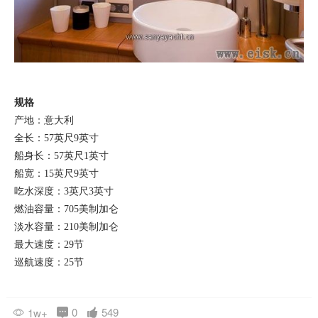
0
549
1w+
返回 豪艇欣赏
广告
相关推荐
Amer 94 Twin超艇：以绿色环保理念建
Amer 94 Twin于2018年8月顺利下水，她是超级游艇超轻量化
设计的一个典范，可以在不加油的情况下轻松实现巡游整个意大
利。不久之后的热那亚船展，Amer 94 Twin获得了Rina绿色环
保认证，更让人震撼的是，Amer 94 Twin获得了同级别船艇史
豪艇欣赏
2019-05-14
上史无前例的最高分：147分，再次证明了Permare船厂在绿色
环保领域的不懈追求和卓越成就。
Oceanco全新110米Jubilee游艇和她背后的
在100米以上的游艇之中，Oceanco的全新110米Jubilee绝对
是让人印象深刻且会激发无限遐想的作品。无论从哪个角度观
察，她的外观线条都充满了迷惑性，对其起始和结束位置好奇不
已。
豪艇欣赏
2018-12-24