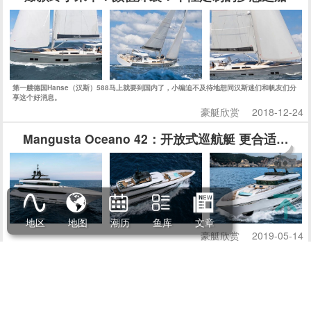
第一艘德国Hanse（汉斯）588马上就要到国内了，小编迫不及待地想同汉斯迷们和帆友们分
享这个好消息。
豪艇欣赏
2018-12-24
Mangusta Oceano 42：开放式巡航艇 更合适家
地区
地图
潮历
鱼库
文章
豪艇欣赏
2019-05-14
Arcadia Aria.S超级游艇 意大利品牌的最
踏上Arcadia的最新超艇——其全新Arcadia 100系列的时候，
您就会感觉到不同。这是一艘在很远处就能一眼认出的游艇，即
使停在码头在众多游艇之中仍然具有极高辨识度。今天我们会带
读者近距离了解这艘意大利品牌的最新“环保卫士”。