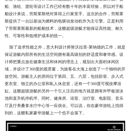
船、渔轮、渡轮等设计工作已经有数十年的丰富经验，所以对于船
舶设计来说，劳斯莱斯绝对算得上行家里手。这次的合作，劳斯莱
斯提供了一台以柴油为燃料的电驱动发动机作为主引擎。正是利用
了劳斯莱斯最新的船舶技术，这艘超级游艇才能保证高性能、耐久
性、可靠性和低维护成本的统一。
除了追求性能之外，意大利设计师努沃拉里-莱纳德的工作，就是
保证游艇内部所有的生活空间拥有最高级别的舒适度和奢华感。设
计师把重点放在健康生活和休闲的理念上，规划出大面积休闲区
域，并设计了360度的观景窗，为旅客在大海上创造了一个独特的开
放空间。游艇主人的房间位于第四、五、六层，包括卧室、步入式
更衣室、独立的办公室和私人休息室，还有一个360度可视按摩浴
缸。这艘超级游艇的另外一个引人注目的地方就是拥有外甲板游泳
池和直升机停机坪。同时。健身房、浴室、治疗室、电影院、音乐
厅及疗养桑拿水疗中心等一应俱全。可以说，你在豪华游轮上找得
到的，这艘私家豪华游艇上一个也不会落下。