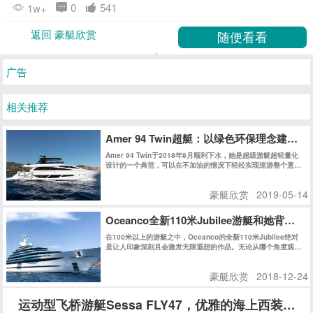
0
541
1w+
返回 豪艇欣赏
广告
相关推荐
Amer 94 Twin超艇：以绿色环保理念建
Amer 94 Twin于2018年8月顺利下水，她是超级游艇超轻量化
设计的一个典范，可以在不加油的情况下轻松实现巡游整个意大
利。不久之后的热那亚船展，Amer 94 Twin获得了Rina绿色环
保认证，更让人震撼的是，Amer 94 Twin获得了同级别船艇史
豪艇欣赏
2019-05-14
上史无前例的最高分：147分，再次证明了Permare船厂在绿色
环保领域的不懈追求和卓越成就。
Oceanco全新110米Jubilee游艇和她背后的
在100米以上的游艇之中，Oceanco的全新110米Jubilee绝对
是让人印象深刻且会激发无限遐想的作品。无论从哪个角度观
察，她的外观线条都充满了迷惑性，对其起始和结束位置好奇不
已。
豪艇欣赏
2018-12-24
运动型飞桥游艇Sessa FLY47，优雅的海上西装暴徒