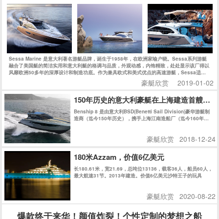
Sessa Marine 是意大利著名游艇品牌，诞生于1958年，在欧洲家喻户晓。Sessa系列游艇
融合了美国艇的简洁实用和意大利艇的格调与品质，外观动感，内饰精致，处处显示该厂得以
风靡欧洲50多年的深厚设计和制造功底。作为兼具欧式和美式优点的高速游艇，Sessa适合
追求狂野而精致的海上生活的新一代人士。今天的Sessa每年生产上千艘船艇，可谓是持续、
豪艇欣赏
2019-01-02
快速发展的典范，也是欧洲市场最成功的游艇公司之一。
150年历史的意大利豪艇在上海建造首艘游艇
Benship 8 是由意大利BSD(Benetti Sail Division)豪华游艇制
造商（迄今150年历史），携手上海江南造船厂（迄今160年历
史）共同在上海精心建造。
豪艇欣赏
2018-12-24
180米Azzam，价值6亿美元
长180.61米，宽21.69，总吨位13136，载客36人，船员60人，
最大航速31节。2013年建造。价值6亿美元沙特王子的玩具
豪艇欣赏
2020-08-22
爆款终于来华！颜值炸裂！个性定制的梦想之船