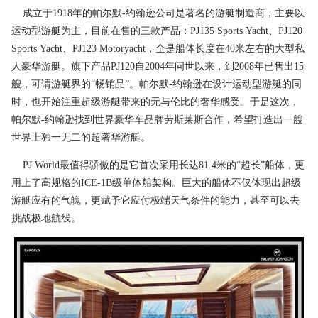
成立于1918年的帕尔默-约翰逊公司是著名的游艇制造商，主要以
运动型游艇为主，目前在售的三款产品：PJ135 Sports Yacht、PJ120
Sports Yacht、PJ123 Motoryacht，全是船体长度在40米左右的大型私
人豪华游艇。旗下产品PJ120自2004年问世以来，到2008年已售出15
艘，可谓游艇界的“畅销品”。帕尔默-约翰逊在设计运动型游艇的同
时，也开始注重超级游艇带来的无与伦比的奢华感受。于是这次，
帕尔默-约翰逊找到世界豪华车品牌劳斯莱斯合作，希望打造出一艘
世界上独一无二的超奢华游艇。
PJ World最值得骄傲的是它首次采用长达81.4米的“超长”船体，更
用上了高规格的ICE-1B级单体船架构。巨大的船体不仅体现出超级
游艇应有的气魄，更赋予它应付极端天气条件的能力，甚至可以去
挑战极地航线。