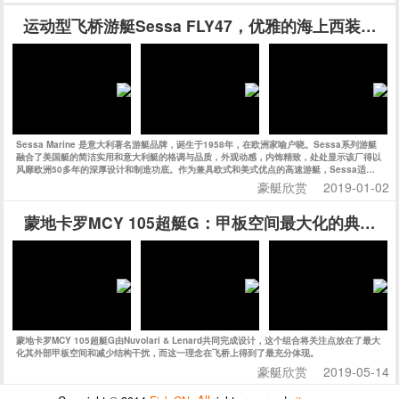
运动型飞桥游艇Sessa FLY47，优雅的海上西装暴徒
Sessa Marine 是意大利著名游艇品牌，诞生于1958年，在欧洲家喻户晓。Sessa系列游艇
融合了美国艇的简洁实用和意大利艇的格调与品质，外观动感，内饰精致，处处显示该厂得以
风靡欧洲50多年的深厚设计和制造功底。作为兼具欧式和美式优点的高速游艇，Sessa适合
追求狂野而精致的海上生活的新一代人士。今天的Sessa每年生产上千艘船艇，可谓是持续、
豪艇欣赏
2019-01-02
快速发展的典范，也是欧洲市场最成功的游艇公司之一。
蒙地卡罗MCY 105超艇G：甲板空间最大化的典范之
蒙地卡罗MCY 105超艇G由Nuvolari & Lenard共同完成设计，这个组合将关注点放在了最大
化其外部甲板空间和减少结构干扰，而这一理念在飞桥上得到了最充分体现。
豪艇欣赏
2019-05-14