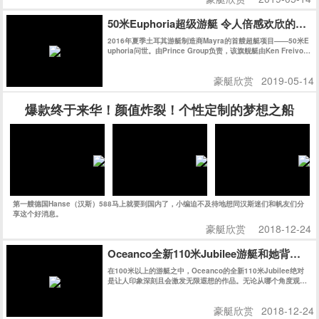
50米Euphoria超级游艇 令人倍感欢欣的海
2016年夏季土耳其游艇制造商Mayra的首艘超艇项目——50米E
uphoria问世。由Prince Group负责，该旗舰艇由Ken Freivok
h操刀。她拥有充满曲线美的外观，其精致时尚的内饰则得益于
玻璃工艺的飞速发展。正如她的名字一样，她是一款能让您倍感
豪艇欣赏
2019-05-14
欢欣的作品。
爆款终于来华！颜值炸裂！个性定制的梦想之船
第一艘德国Hanse（汉斯）588马上就要到国内了，小编迫不及待地想同汉斯迷们和帆友们分
享这个好消息。
豪艇欣赏
2018-12-24
Oceanco全新110米Jubilee游艇和她背后的
在100米以上的游艇之中，Oceanco的全新110米Jubilee绝对
是让人印象深刻且会激发无限遐想的作品。无论从哪个角度观
察，她的外观线条都充满了迷惑性，对其起始和结束位置好奇不
已。
豪艇欣赏
2018-12-24