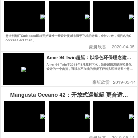
意大利船厂Codecasa即将开始建造一艘设计灵感来源于飞机的游艇，全长70米，项目名为C
odecasa Jet 2020。
豪艇欣赏
2020-04-05
Amer 94 Twin超艇：以绿色环保理念建
Amer 94 Twin于2018年8月顺利下水，她是超级游艇超轻量化
设计的一个典范，可以在不加油的情况下轻松实现巡游整个意大
利。不久之后的热那亚船展，Amer 94 Twin获得了Rina绿色环
保认证，更让人震撼的是，Amer 94 Twin获得了同级别船艇史
豪艇欣赏
2019-05-14
上史无前例的最高分：147分，再次证明了Permare船厂在绿色
环保领域的不懈追求和卓越成就。
Mangusta Oceano 42：开放式巡航艇 更合适家
豪艇欣赏
2019-05-14