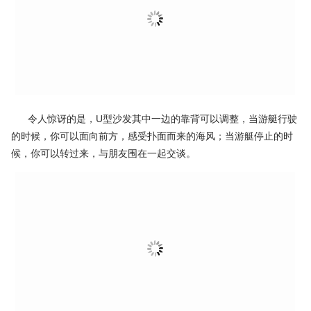
飞桥区是令人最兴奋的地方，你可以根据自己的需求选择是否装
置遮阳棚。驾驶台可以电动控制收起，以免被阳光暴晒。驾驶台的
前端是一个巨大的日光浴区，后边配有小冰箱洗手台、烧烤架以及U
型沙发。