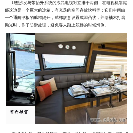
U型沙发与带抬升系统的液晶电视对立排于两侧，在电视机靠尾
部这边是一个巨大的冰箱，有充足的空间存放饮料等；它们中间由
一个通向甲板的舷梯隔开，舷梯故意设置成凹凸状，并给柚木打磨
抛光时，作了防滑处理，避免客人踏上舷梯的时候滑倒。