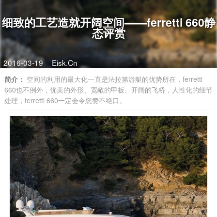
细致的工艺造就开阔空间——ferretti 660静
态评赏
2016-03-19
Eisk.Cn
简介：
空间的利用的最大化一直是法拉第游艇的优势所在，ferretti
660也不例外，优美的外形、宽敞的甲板、开阔的飞桥，人性化的细节
处理，ferretti 660一定会令您赞不绝口。