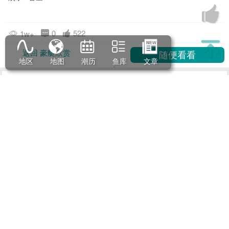
引擎 马力：1.100hp / 1.224hp
总 长：19,98 m
船 长：19,46 m
水 线 长：16,80 m
船 宽：5,53 m
地区
地图
潮历
鱼库
文章
最大 速度：31 kn / 33,50 kn
巡航 速度：27 kn / 30,50 kn
航程 范围：330 nm / 300 nm
空载排水量：37.400 kg
满载排水量：43.300 kg
燃油 容量：3.700 l
淡水 容量：990 l
0
522
1w+
返回 豪艇欣赏
广告