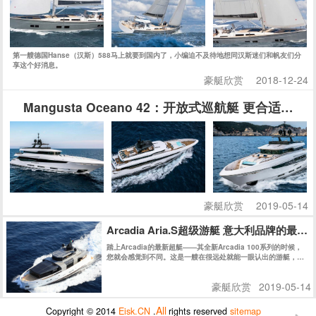
第一艘德国Hanse（汉斯）588马上就要到国内了，小编迫不及待地想同汉斯迷们和帆友们分
享这个好消息。
豪艇欣赏
2018-12-24
Mangusta Oceano 42：开放式巡航艇 更合适家
豪艇欣赏
2019-05-14
Arcadia Aria.S超级游艇 意大利品牌的最
踏上Arcadia的最新超艇——其全新Arcadia 100系列的时候，
您就会感觉到不同。这是一艘在很远处就能一眼认出的游艇，即
使停在码头在众多游艇之中仍然具有极高辨识度。今天我们会带
读者近距离了解这艘意大利品牌的最新“环保卫士”。
豪艇欣赏
2019-05-14
All
Copyright © 2014
Eisk.CN
.
rights reserved
sitemap