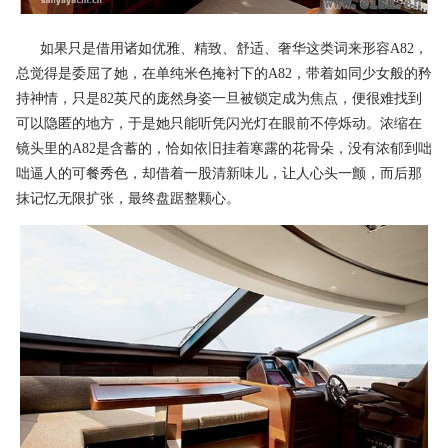
如果只是借用诸如优雅、精致、舒适、奢华这类词来形容A82，
总觉得是委屈了她，在单纯米色掩衬下的A82，带着如同少女般的矜
持神情，只是82英尺的庞然身姿一旦被锁定成为焦点，便很难找到
可以隐匿的地方，于是她只能听凭闪光灯在眼前不停烁动。浓缩在
镜头里的A82是含蓄的，恰如依旧挂着寒露的花骨朵，没有浓郁到咄
咄逼人的可餐秀色，却借着一股清新味儿，让人心头一颤，而后那
抹记忆无限扩张，最终盘踞整颗心。