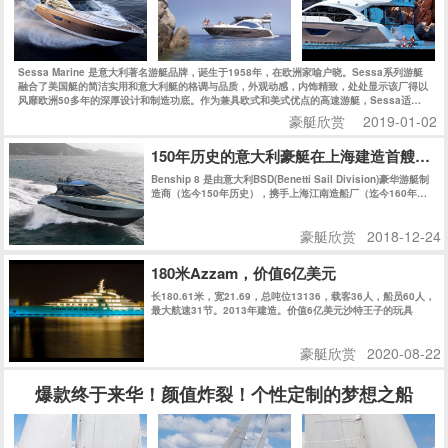
Sessa Marine 是意大利著名游艇品牌，诞生于1958年，在欧洲家喻户晓。Sessa系列游艇
融合了美国艇的简洁实用和意大利艇的格调与品质，外观动感，内饰精致，处处显示该厂得以
风靡欧洲50多年的深厚设计和制造功底。作为兼具欧式和美式优点的高速游艇，Sessa适合
追求狂野而精致的海上生活的新一代人士。今天的Sessa每年生产上千艘船艇，可谓是持续、
豪艇欣赏
2019-01-02
快速发展的典范，也是欧洲市场最成功的游艇公司之一。
150年历史的意大利豪艇在上海建造首艘游艇
Benship 8 是由意大利BSD(Benetti Sail Division)豪华游艇制
造商（迄今150年历史），携手上海江南造船厂（迄今160年历
史）共同在上海精心建造。
豪艇欣赏
2018-12-24
180米Azzam，价值6亿美元
长180.61米，宽21.69，总吨位13136，载客36人，船员60人，
最大航速31节。2013年建造。价值6亿美元沙特王子的玩具
豪艇欣赏
2020-08-22
爆款终于来华！颜值炸裂！个性定制的梦想之船