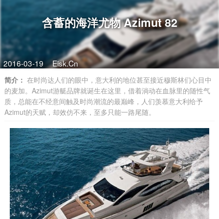
含蓄的海洋尤物 Azimut 82
2016-03-19
Eisk.Cn
简介：
在时尚达人们的眼中，意大利的地位甚至接近穆斯林们心目中
的麦加。Azimut游艇品牌就诞生在这里，借着淌动在血脉里的随性气
质，总能在不经意间触及时尚潮流的最巅峰，人们羡慕意大利给予
Azimut的天赋，却效仿不来，至多只能一路尾随。