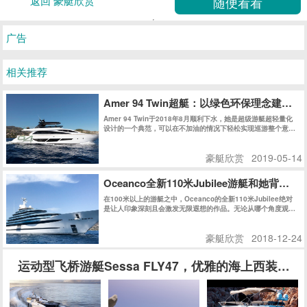
返回 豪艇欣赏
广告
相关推荐
Amer 94 Twin超艇：以绿色环保理念建
Amer 94 Twin于2018年8月顺利下水，她是超级游艇超轻量化
设计的一个典范，可以在不加油的情况下轻松实现巡游整个意大
利。不久之后的热那亚船展，Amer 94 Twin获得了Rina绿色环
保认证，更让人震撼的是，Amer 94 Twin获得了同级别船艇史
豪艇欣赏
2019-05-14
上史无前例的最高分：147分，再次证明了Permare船厂在绿色
环保领域的不懈追求和卓越成就。
Oceanco全新110米Jubilee游艇和她背后的
在100米以上的游艇之中，Oceanco的全新110米Jubilee绝对
是让人印象深刻且会激发无限遐想的作品。无论从哪个角度观
察，她的外观线条都充满了迷惑性，对其起始和结束位置好奇不
已。
豪艇欣赏
2018-12-24
运动型飞桥游艇Sessa FLY47，优雅的海上西装暴徒