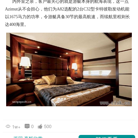
内外室之余，客户最关心的就是游艇本身的航海表现，这一点
Azimut从不会担心，他们为A82选配的2台C32型卡特彼勒发动机能
以1675马力的功率，令游艇具备30节的最高航速，而续航里程则长
达400海里。
0
500
1w+