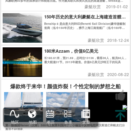
风靡欧洲50多年的深厚设计和制造功底。作为兼具欧式和美式优点的高速游艇，Sessa适合
追求狂野而精致的海上生活的新一代人士。今天的Sessa每年生产上千艘船艇，可谓是持续、
豪艇欣赏
2019-01-02
快速发展的典范，也是欧洲市场最成功的游艇公司之一。
150年历史的意大利豪艇在上海建造首艘游艇
Benship 8 是由意大利BSD(Benetti Sail Division)豪华游艇制
造商（迄今150年历史），携手上海江南造船厂（迄今160年历
史）共同在上海精心建造。
豪艇欣赏
2018-12-24
180米Azzam，价值6亿美元
长180.61米，宽21.69，总吨位13136，载客36人，船员60人，
最大航速31节。2013年建造。价值6亿美元沙特王子的玩具
豪艇欣赏
2020-08-22
爆款终于来华！颜值炸裂！个性定制的梦想之船
地区
地图
潮历
鱼库
文章
第一艘德国Hanse（汉斯）588马上就要到国内了，小编迫不及待地想同汉斯迷们和帆友们分
享这个好消息。