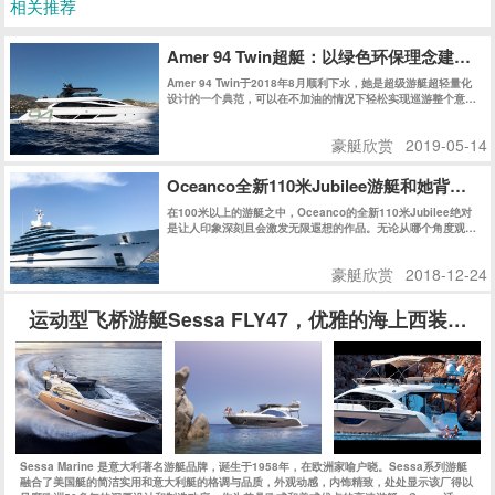
相关推荐
Amer 94 Twin超艇：以绿色环保理念建
Amer 94 Twin于2018年8月顺利下水，她是超级游艇超轻量化
设计的一个典范，可以在不加油的情况下轻松实现巡游整个意大
利。不久之后的热那亚船展，Amer 94 Twin获得了Rina绿色环
保认证，更让人震撼的是，Amer 94 Twin获得了同级别船艇史
豪艇欣赏
2019-05-14
上史无前例的最高分：147分，再次证明了Permare船厂在绿色
环保领域的不懈追求和卓越成就。
Oceanco全新110米Jubilee游艇和她背后的
在100米以上的游艇之中，Oceanco的全新110米Jubilee绝对
是让人印象深刻且会激发无限遐想的作品。无论从哪个角度观
察，她的外观线条都充满了迷惑性，对其起始和结束位置好奇不
已。
豪艇欣赏
2018-12-24
运动型飞桥游艇Sessa FLY47，优雅的海上西装暴徒
Sessa Marine 是意大利著名游艇品牌，诞生于1958年，在欧洲家喻户晓。Sessa系列游艇
融合了美国艇的简洁实用和意大利艇的格调与品质，外观动感，内饰精致，处处显示该厂得以