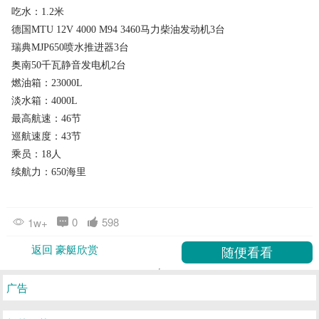
吃水：1.2米
德国MTU 12V 4000 M94 3460马力柴油发动机3台
瑞典MJP650喷水推进器3台
奥南50千瓦静音发电机2台
燃油箱：23000L
淡水箱：4000L
最高航速：46节
巡航速度：43节
乘员：18人
续航力：650海里
0
598
1w+
返回 豪艇欣赏
广告