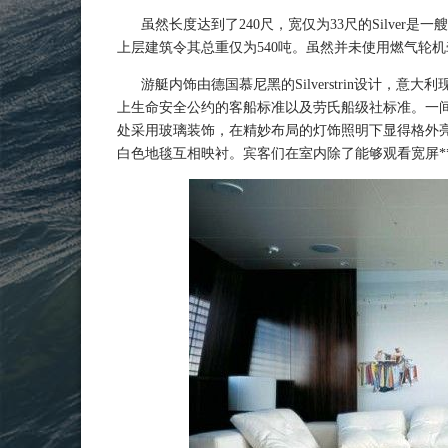
虽然长度达到了240尺，宽仅为33尺的Silver
上层建筑令其总重仅为540吨。虽然并未使用燃气轮机牵
游艇内饰由德国慕尼黑的Silverstrin设计，意大
上生命安全公约的客船标准以及劳氏船级社标准。一间
处采用玻璃装饰，在精妙布局的灯饰照明下显得格外
白色地毯互相映衬。宾客们在室内除了能够观看宽屏***