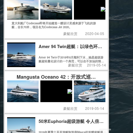
意大利船厂Codecasa即将开始建造一艘设计灵感来源于飞机的游
艇，全长70米，项目名为Codecasa Jet 2020。
豪艇欣赏
2020-04-05
Amer 94 Twin超艇：以绿色环保理念建造的
Amer 94 Twin于2018年8月顺利下水，她是超级游
艇超轻量化设计的一个典范，可以在不加油的情况
豪艇欣赏
2019-05-14
下轻松实现巡游整个意大利。不久之后的热那亚船
展，Amer 94 Twin获得了Rina绿色环保认证，更
让人震撼的是，Amer 94 Twin获得了同级别船艇
Mangusta Oceano 42：开放式巡航艇 更合适家
史上史无前例的最高分：147分，再次证明了Perm
are船厂在绿色环保领域的不懈追求和卓越成就。
豪艇欣赏
2019-05-14
50米Euphoria超级游艇 令人倍感欢欣的海上艺
2016年夏季土耳其游艇制造商Mayra的首艘超艇项