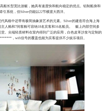
是一艘高船长型宽比游艇，她具有速度快和航向稳定的优点。铝制船身和
引系统，但Silver仍能以22节横渡大西洋。
利现代风格中还带有极简抽象派艺术的元素。Silver的建造符合海上海
主人舱和7间客舱可容纳18名宾客和16名船员。 艇上内部空间多
亮堂。尖端轻质材料在室内得到广泛的应用，白色皮革沙发与定制的
*****，wifi信号的覆盖也能为宾客提供不少娱乐项目。