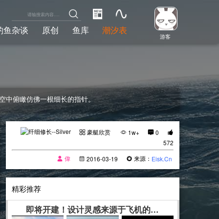
钓鱼杂谈
原创
鱼库
潮汐表
游客
身，在高空中俯瞰仿佛一根细长的指针。
豪艇欣赏
1w+
0
572
偉
来源：
2016-03-19
Eisk.Cn
精彩推荐
即将开建！设计灵感来源于飞机的游艇