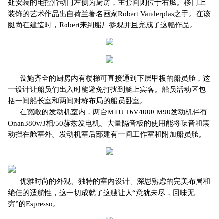
处安装的电控滑动门左侧为厨房，主套间则位于右舷。移门上
装饰的艺术作品出自荷兰著名画家Robert Vanderplas之手。在该
艇尚在建造时，Robert来到船厂参观并且完成了这幅作品。
设施齐全的厨房内有楼梯可直接通到下层甲板的船员舱，这
一设计让船员们出入时能避免打扰到艇上宾客。船员活动区包
括一间船长室和两间对称布局的船员卧室。
在宽敞的发动机室内，两台MTU 16V4000 M90发动机伴有
Onan380v/3相/50赫兹发电机。大量隔音板的使用能将噪音和震
动挡在舱室外。发动机室后部建有一间工作室和附加船员舱。
优雅时尚的外观、独特的室内设计、深思熟虑的完美布局和
绝佳的适航性，这一切成就了这艘让人“意犹未尽，回味无
穷”的Espresso。