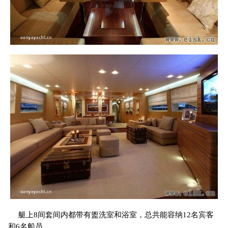
艇上8间套间内都带有盥洗室和浴室，总共能容纳12名宾客
和6名船员。