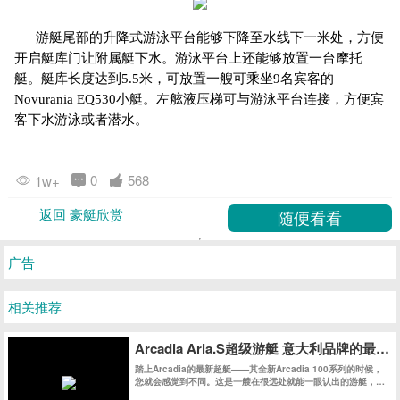
游艇尾部的升降式游泳平台能够下降至水线下一米处，方便
开启艇库门让附属艇下水。游泳平台上还能够放置一台摩托
艇。艇库长度达到5.5米，可放置一艘可乘坐9名宾客的
Novurania EQ530小艇。左舷液压梯可与游泳平台连接，方便宾
客下水游泳或者潜水。
0
568
1w+
返回 豪艇欣赏
广告
相关推荐
Arcadia Aria.S超级游艇 意大利品牌的最
踏上Arcadia的最新超艇——其全新Arcadia 100系列的时候，
您就会感觉到不同。这是一艘在很远处就能一眼认出的游艇，即
使停在码头在众多游艇之中仍然具有极高辨识度。今天我们会带