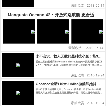
读者近距离了解这艘意大利品牌的最新“环保卫士”。
豪艇欣赏
2019-05-14
Mangusta Oceano 42：开放式巡航艇 更合适家
豪艇欣赏
2019-05-14
永不会沉、救人无数的黑科技小艇！能360°
爱尔兰船舶制造商Safehaven Marine推出的一款黑科技小艇XS
V 17 (Thunder Child)，堪称浪里小白龙，主要应用于海上救
援，其最大的特点就是不管在海里怎么来回翻转，上下折腾都不
会沉。
豪艇欣赏
2018-12-24
Oceanco全新110米Jubilee游艇和她背后的
在100米以上的游艇之中，Oceanco的全新110米Jubilee绝对
是让人印象深刻且会激发无限遐想的作品。无论从哪个角度观
察，她的外观线条都充满了迷惑性，对其起始和结束位置好奇不
已。
豪艇欣赏
2018-12-24