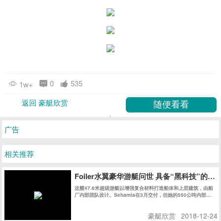
0
535
1w+
返回 豪艇欣赏
广告
相关推荐
Foiler水翼豪华游艇问世 具备“黑科技”的
这艘47.6米超级游艇以增强复合材料打造船体和上层建筑，由船
厂内部团队设计。Sehamia在3月交付，但她的550公吨内部空
间被保密至今。
豪艇欣赏
2018-12-24