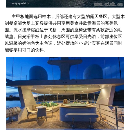
主甲板地面选用柚木，后部还建有大型的露天餐区。大型木
制餐桌能为艇上宾客提供共同享用美食并欣赏海景的完美氛
围。流水按摩浴缸位于飞桥，周围的座椅还带有柔软舒适的毛
绒垫。日光浴甲板上多处休息区可供享受日光浴，前部座位区
以温馨的奶油色为主色调，近处摆放的小桌让宾客在观景同时
能够享用可口的饮料。