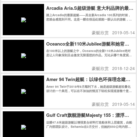
Arcadia Aria.S超级游艇 意大利品牌的最
踏上Arcadia的最新超艇——其全新Arcadia 100系列的时候，
您就会感觉到不同。这是一艘在很远处就能一眼认出的游艇，即
使停在码头在众多游艇之中仍然具有极高辨识度。今天我们会带
读者近距离了解这艘意大利品牌的最新“环保卫士”。
豪艇欣赏
2019-05-14
Oceanco全新110米Jubilee游艇和她背后的
在100米以上的游艇之中，Oceanco的全新110米Jubilee绝对
是让人印象深刻且会激发无限遐想的作品。无论从哪个角度观
察，她的外观线条都充满了迷惑性，对其起始和结束位置好奇不
已。
豪艇欣赏
2018-12-24
Amer 94 Twin超艇：以绿色环保理念建
Amer 94 Twin于2018年8月顺利下水，她是超级游艇超轻量化
设计的一个典范，可以在不加油的情况下轻松实现巡游整个意大
利。不久之后的热那亚船展，Amer 94 Twin获得了Rina绿色环
保认证，更让人震撼的是，Amer 94 Twin获得了同级别船艇史
豪艇欣赏
2019-05-14
上史无前例的最高分：147分，再次证明了Permare船厂在绿色
环保领域的不懈追求和卓越成就。
Gulf Craft旗舰游艇Majesty 155：漂浮在
这艘47.6米超级游艇以增强复合材料打造船体和上层建筑，由船
厂内部团队设计。Sehamia在3月交付，但她的550公吨内部空
间被保密至今。