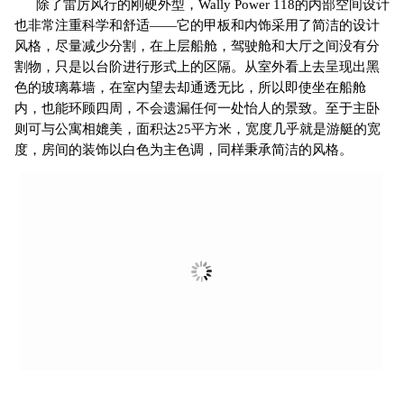
除了雷厉风行的刚硬外型，Wally Power 118的内部空间设计
也非常注重科学和舒适——它的甲板和内饰采用了简洁的设计
风格，尽量减少分割，在上层船舱，驾驶舱和大厅之间没有分
割物，只是以台阶进行形式上的区隔。从室外看上去呈现出黑
色的玻璃幕墙，在室内望去却通透无比，所以即使坐在船舱
内，也能环顾四周，不会遗漏任何一处怡人的景致。至于主卧
则可与公寓相媲美，面积达25平方米，宽度几乎就是游艇的宽
度，房间的装饰以白色为主色调，同样秉承简洁的风格。