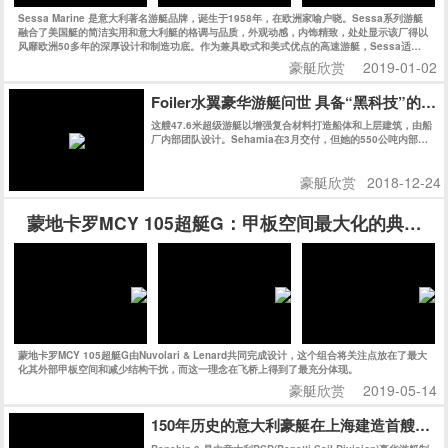
Sessa Marine 是意大利著名游艇品牌，诞生于1958年，在欧洲家喻户晓。Sessa系列游艇
融合了美国艇的简洁实用和意大利艇的格调与品质，外观动感，内饰精致，处处显示该厂得以
风靡欧洲50多年的深厚设计和制造功底。作为兼具欧式和美式优点的高速游艇，Sessa适合
追求狂野而精致的海上生活的新一代人士。今天的Sessa每年生产上千艘船艇，可谓是持续、
豪艇欣赏
2019-01-02
快速发展的典范，也是欧洲市场最成功的游艇公司之一。
Foiler水翼豪华游艇问世 具备“黑科技”的
这艘47.6米超级游艇以增强复合材料打造船体和上层建筑，由船
厂内部团队设计。Sehamia在3月交付，但她的550公吨内部空
间被保密至今。
豪艇欣赏
2018-12-24
蒙地卡罗MCY 105超艇G：甲板空间最大化的典范之
蒙地卡罗MCY 105超艇G由Nuvolari & Lenard共同完成设计，这个组合将关注点放在了最大
化其外部甲板空间和减少结构干扰，而这一理念在飞桥上得到了最充分体现。
豪艇欣赏
2019-05-14
150年历史的意大利豪艇在上海建造首艘游艇