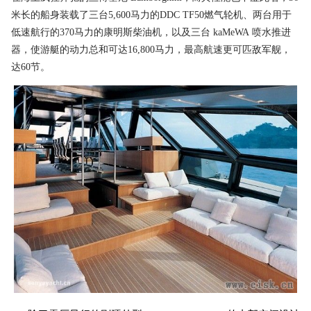
米长的船身装载了三台5,600马力的DDC TF50燃气轮机、两台用于
低速航行的370马力的康明斯柴油机，以及三台 kaMeWA 喷水推进
器，使游艇的动力总和可达16,800马力，最高航速更可匹敌军舰，
达60节。