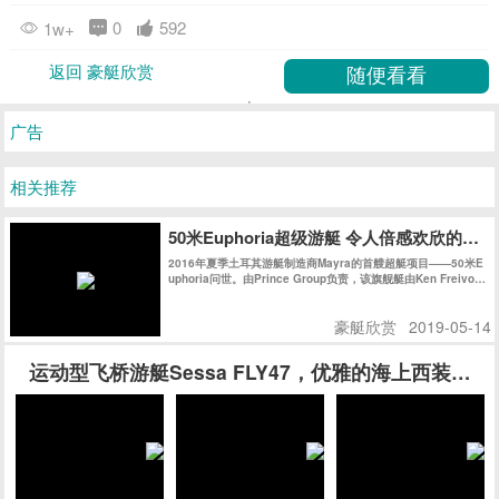
0
592
1w+
返回 豪艇欣赏
广告
相关推荐
50米Euphoria超级游艇 令人倍感欢欣的海
2016年夏季土耳其游艇制造商Mayra的首艘超艇项目——50米E
uphoria问世。由Prince Group负责，该旗舰艇由Ken Freivok
h操刀。她拥有充满曲线美的外观，其精致时尚的内饰则得益于
玻璃工艺的飞速发展。正如她的名字一样，她是一款能让您倍感
豪艇欣赏
2019-05-14
欢欣的作品。
运动型飞桥游艇Sessa FLY47，优雅的海上西装暴徒