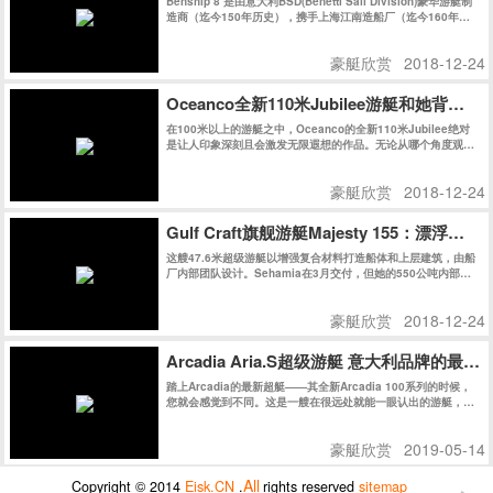
Benship 8 是由意大利BSD(Benetti Sail Division)豪华游艇制
造商（迄今150年历史），携手上海江南造船厂（迄今160年历
史）共同在上海精心建造。
豪艇欣赏
2018-12-24
Oceanco全新110米Jubilee游艇和她背后的
在100米以上的游艇之中，Oceanco的全新110米Jubilee绝对
是让人印象深刻且会激发无限遐想的作品。无论从哪个角度观
察，她的外观线条都充满了迷惑性，对其起始和结束位置好奇不
已。
豪艇欣赏
2018-12-24
Gulf Craft旗舰游艇Majesty 155：漂浮在
这艘47.6米超级游艇以增强复合材料打造船体和上层建筑，由船
厂内部团队设计。Sehamia在3月交付，但她的550公吨内部空
间被保密至今。
豪艇欣赏
2018-12-24
Arcadia Aria.S超级游艇 意大利品牌的最
踏上Arcadia的最新超艇——其全新Arcadia 100系列的时候，
您就会感觉到不同。这是一艘在很远处就能一眼认出的游艇，即
使停在码头在众多游艇之中仍然具有极高辨识度。今天我们会带
读者近距离了解这艘意大利品牌的最新“环保卫士”。
豪艇欣赏
2019-05-14
All
Copyright © 2014
Eisk.CN
.
rights reserved
sitemap