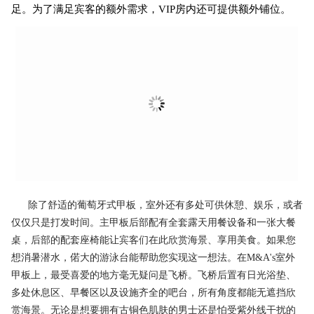
足。为了满足宾客的额外需求，VIP房内还可提供额外铺位。
除了舒适的葡萄牙式甲板，室外还有多处可供休憩、娱乐，或者
仅仅只是打发时间。主甲板后部配有全套露天用餐设备和一张大餐
桌，后部的配套座椅能让宾客们在此欣赏海景、享用美食。如果您
想消暑潜水，偌大的游泳台能帮助您实现这一想法。在M&A's室外
甲板上，最受喜爱的地方毫无疑问是飞桥。飞桥后置有日光浴垫、
多处休息区、早餐区以及设施齐全的吧台，所有角度都能无遮挡欣
赏海景。无论是想要拥有古铜色肌肤的男士还是怕受紫外线干扰的