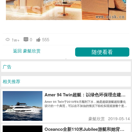
0
555
1w+
返回 豪艇欣赏
广告
相关推荐
Amer 94 Twin超艇：以绿色环保理念建
Amer 94 Twin于2018年8月顺利下水，她是超级游艇超轻量化
设计的一个典范，可以在不加油的情况下轻松实现巡游整个意大
利。不久之后的热那亚船展，Amer 94 Twin获得了Rina绿色环
保认证，更让人震撼的是，Amer 94 Twin获得了同级别船艇史
豪艇欣赏
2019-05-14
上史无前例的最高分：147分，再次证明了Permare船厂在绿色
环保领域的不懈追求和卓越成就。
Oceanco全新110米Jubilee游艇和她背后的