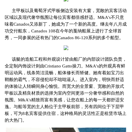
主甲板以及葡萄牙式甲板侧边安装有大窗，宽敞的宾客活动
区域以及现代奢华氛围让每位宾客都倍感舒适。M&A's不只意
味着Canados又添新丁，她成为了一个新的高度。继去年八月成
功交付船东，Canados 108在今年的戛纳船展上进行了全球首
秀，一同参展的还有热门的Canados 86-120系列的多个船型。
该艇的造船工程和外观设计皆由船厂的内部设计团队负责，
全定制内饰设计则由Cristiano Gatto操刀。M&A's的外观具有鲜
明运动风，线条简洁流畅，船体修长而矫健。她有着如宝刀出
鞘般的霸气，不容侵犯却不咄咄逼人。进入室内，明快而舒适
的体验让人转瞬间身心愉悦。而宽大的全景窗、宽敞的开放式
甲板以及精良材质的选择为室内空间更添一分奢华感和自然的
氛围。M&A's精致而富有美感，让您在船上的每一天都舒适安
逸。与船等宽的主人舱位于主甲板前部，另有四间位于下层甲
板，可为8名宾客提供住宿，这种格局的灵活性正是租赁市场上
的大热门。