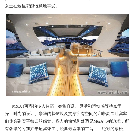
女士在这里都能惬意地享受。
M&A's可容纳多人住宿，她集宜居、灵活和运动感等特点于一
身，时尚的设计、豪华的装饰以及贯穿所有空间的和谐氛围让宾客
们体会到宾至如归的感觉。客人的愉悦和舒适是M&A' S的追求，所
有奢华的附加并未喧宾夺主，脱离最基本的主旨——绝对的放松。