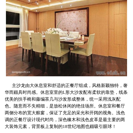
主沙龙由大休息室和舒适的正餐厅组成，风格新颖独特，奢
华而颇具时尚感。休息室里的L形大沙发配有柔软的靠垫，线条
优美的扶手椅和藤编茶几与沙发形成整体，统一采用浅灰配
色。随意而不失精细，是放松休闲的绝佳场所。休息室和餐厅
两侧分布的宽大舷窗，保证了充足的采光和开阔的视角。浅色
调的正餐厅设计现代时尚，深色橡木和浅色皮革是最主要的两
大装饰元素，背景板上复制的18世纪地图也颇吸引眼球！