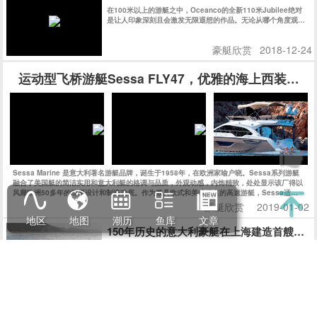
在100米以上的游艇之中，Oceanco的全新110米Jubilee绝对
是让人印象深刻且会激发无限遐想的作品。无论从哪个角度观
察，她的外观线条都充满了迷惑性，对其起始和结束位置好奇不
已。
豪艇欣赏
2018-12-24
运动型飞桥游艇Sessa FLY47，优雅的海上西装暴徒
Sessa Marine 是意大利著名游艇品牌，诞生于1958年，在欧洲家喻户晓。Sessa系列游艇
融合了美国艇的简洁实用和意大利艇的格调与品质，外观动感，内饰精致，处处显示该厂得以
风靡欧洲50多年的深厚设计和制造功底。作为兼具欧式和美式优点的高速游艇，Sessa适合
追求狂野而精致的海上生活的新一代人士。今天的Sessa每年生产上千艘船艇，可谓是持续、
豪艇欣赏
2019-01-02
快速发展的典范，也是欧洲市场最成功的游艇公司之一。
地区
地图
潮历
鱼库
文章
150年历史的意大利豪艇在上海建造首艘游艇
Benship 8 是由意大利BSD(Benetti Sail Division)豪华游艇制
造商（迄今150年历史），携手上海江南造船厂（迄今160年历
史）共同在上海精心建造。
豪艇欣赏
2018-12-24
180米Azzam，价值6亿美元