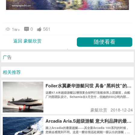
0
561
1w+
返回 豪艇欣赏
广告
相关推荐
Foiler水翼豪华游艇问世 具备“黑科技”的
这艘47.6米超级游艇以增强复合材料打造船体和上层建筑，由船
厂内部团队设计。Sehamia在3月交付，但她的550公吨内部空
间被保密至今。
豪艇欣赏
2018-12-24
Arcadia Aria.S超级游艇 意大利品牌的最
踏上Arcadia的最新超艇——其全新Arcadia 100系列的时候，
您就会感觉到不同。这是一艘在很远处就能一眼认出的游艇，即