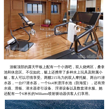
游艇顶部的露天甲板上配有一个小酒吧，双人烧烤区，桑拿
池和休息区。不仅如此，艇上还携带了多种水上玩具及附属小
艇，客人可以尽情享受。两艘215马力的双人摩托艇、两台F5潜
水器，一台F7潜水器，一个6x4米漂浮水池（防海蜇），还有滑
水撬、滑板、潜水器牵引设备、浮潜设备以及数套潜水服。她
还配有一个6米长的Williams喷射驱动器供客人们享用。