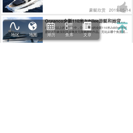
使停在码头在众多游艇之中仍然具有极高辨识度。今天我们会带
读者近距离了解这艘意大利品牌的最新“环保卫士”。
豪艇欣赏
2019-05-14
Oceanco全新110米Jubilee游艇和她背后的
在100米以上的游艇之中，Oceanco的全新110米Jubilee绝对
是让人印象深刻且会激发无限遐想的作品。无论从哪个角度观
地区
地图
潮历
鱼库
文章
察，她的外观线条都充满了迷惑性，对其起始和结束位置好奇不
已。
豪艇欣赏
2018-12-24
Amer 94 Twin超艇：以绿色环保理念建
Amer 94 Twin于2018年8月顺利下水，她是超级游艇超轻量化
设计的一个典范，可以在不加油的情况下轻松实现巡游整个意大
利。不久之后的热那亚船展，Amer 94 Twin获得了Rina绿色环
保认证，更让人震撼的是，Amer 94 Twin获得了同级别船艇史
豪艇欣赏
2019-05-14
上史无前例的最高分：147分，再次证明了Permare船厂在绿色
环保领域的不懈追求和卓越成就。
Gulf Craft旗舰游艇Majesty 155：漂浮在
这艘47.6米超级游艇以增强复合材料打造船体和上层建筑，由船
厂内部团队设计。Sehamia在3月交付，但她的550公吨内部空
间被保密至今。
豪艇欣赏
2018-12-24
蒙地卡罗MCY 105超艇G：甲板空间最大化的典范之