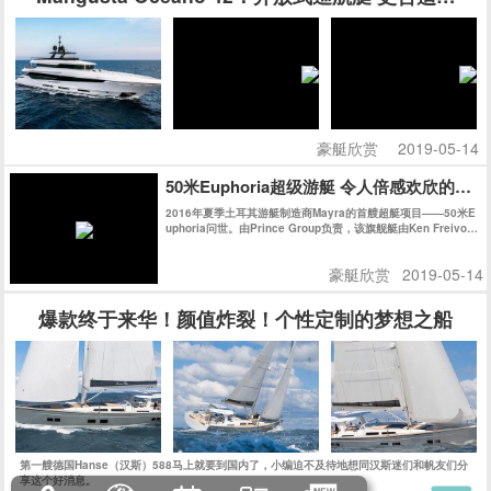
豪艇欣赏
2019-05-14
50米Euphoria超级游艇 令人倍感欢欣的海
2016年夏季土耳其游艇制造商Mayra的首艘超艇项目——50米E
uphoria问世。由Prince Group负责，该旗舰艇由Ken Freivok
h操刀。她拥有充满曲线美的外观，其精致时尚的内饰则得益于
玻璃工艺的飞速发展。正如她的名字一样，她是一款能让您倍感
豪艇欣赏
2019-05-14
欢欣的作品。
爆款终于来华！颜值炸裂！个性定制的梦想之船
第一艘德国Hanse（汉斯）588马上就要到国内了，小编迫不及待地想同汉斯迷们和帆友们分
享这个好消息。