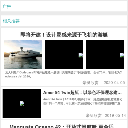
广告
相关推荐
即将开建！设计灵感来源于飞机的游艇
意大利船厂Codecasa即将开始建造一艘设计灵感来源于飞机的游艇，全长70米，项目名为C
odecasa Jet 2020。
豪艇欣赏
2020-04-05
Amer 94 Twin超艇：以绿色环保理念建
Amer 94 Twin于2018年8月顺利下水，她是超级游艇超轻量化
设计的一个典范，可以在不加油的情况下轻松实现巡游整个意大
利。不久之后的热那亚船展，Amer 94 Twin获得了Rina绿色环
保认证，更让人震撼的是，Amer 94 Twin获得了同级别船艇史
豪艇欣赏
2019-05-14
上史无前例的最高分：147分，再次证明了Permare船厂在绿色
环保领域的不懈追求和卓越成就。
Mangusta Oceano 42：开放式巡航艇 更合适家