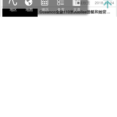
豪艇欣赏
2018-12-24
地区
地图
潮历
鱼库
文章
Oceanco全新110米Jubilee游艇和她背后的
在100米以上的游艇之中，Oceanco的全新110米Jubilee绝对
是让人印象深刻且会激发无限遐想的作品。无论从哪个角度观
察，她的外观线条都充满了迷惑性，对其起始和结束位置好奇不
已。
豪艇欣赏
2018-12-24
运动型飞桥游艇Sessa FLY47，优雅的海上西装暴徒
Sessa Marine 是意大利著名游艇品牌，诞生于1958年，在欧洲家喻户晓。Sessa系列游艇
融合了美国艇的简洁实用和意大利艇的格调与品质，外观动感，内饰精致，处处显示该厂得以
风靡欧洲50多年的深厚设计和制造功底。作为兼具欧式和美式优点的高速游艇，Sessa适合
追求狂野而精致的海上生活的新一代人士。今天的Sessa每年生产上千艘船艇，可谓是持续、
豪艇欣赏
2019-01-02
快速发展的典范，也是欧洲市场最成功的游艇公司之一。
蒙地卡罗MCY 105超艇G：甲板空间最大化的典范之