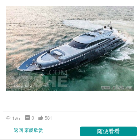
0
581
1w+
返回 豪艇欣赏