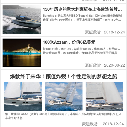
快速发展的典范，也是欧洲市场最成功的游艇公司之一。
150年历史的意大利豪艇在上海建造首艘游艇
Benship 8 是由意大利BSD(Benetti Sail Division)豪华游艇制
造商（迄今150年历史），携手上海江南造船厂（迄今160年历
史）共同在上海精心建造。
豪艇欣赏
2018-12-24
180米Azzam，价值6亿美元
长180.61米，宽21.69，总吨位13136，载客36人，船员60人，
最大航速31节。2013年建造。价值6亿美元沙特王子的玩具
豪艇欣赏
2020-08-22
爆款终于来华！颜值炸裂！个性定制的梦想之船
第一艘德国Hanse（汉斯）588马上就要到国内了，小编迫不及待地想同汉斯迷们和帆友们分
享这个好消息。
豪艇欣赏
2018-12-24