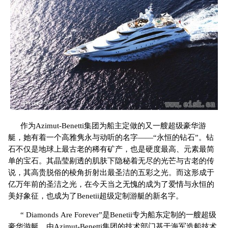
作为Azimut-Benetti集团为船主定做的又一艘超级豪华游
艇，她有着一个高雅隽永与动听的名字——“永恒的钻石”。钻
石不仅是地球上最古老的稀有矿产，也是硬度最高、元素最简
单的宝石。其晶莹剔透的肌肤下隐秘着无尽的光芒与古老的传
说，其高贵脱俗的棱角折射出最圣洁的五彩之光。而这形成于
亿万年前的圣洁之光，在今天当之无愧的成为了爱情与永恒的
美好象征，也成为了Benetii超级定制游艇的新名字。
“ Diamonds Are Forever”是Benetii专为船东定制的一艘超级
豪华游艇，由Azimut-Benetti集团的技术部门基于海军造船技术