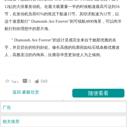
12缸的大排量发动机。在最大载重量一半的时候船速最高可达到16
节，在发动机负荷85%的情况下船速15节。其经济航速为12节，以
这个速度航行“ Diamonds Are Forever”则可续航4800海里，可以跨洋
航行到你理想中的那片海。
“ Diamonds Are Forever”的设计灵感完全来自于她那优雅的名
字，并且切合的恰到好处。修长高挑的轮廓宛如钻石线条般优雅迷
人，高雅圣洁的内饰风，比雍容华贵更加使人为之倾倒。
0
549
1w+
返回 豪艇欣赏
广告
相关推荐