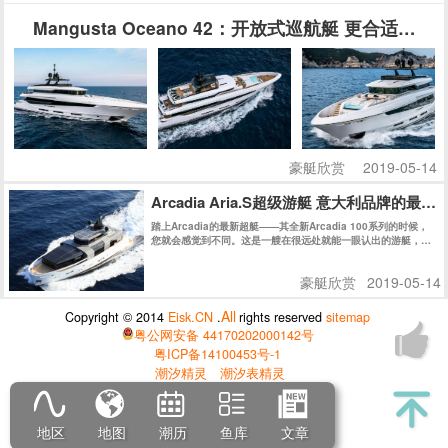
Mangusta Oceano 42：开放式巡航艇 更合适家
豪艇欣赏
2019-05-14
Arcadia Aria.S超级游艇 意大利品牌的最
踏上Arcadia的最新超艇——其全新Arcadia 100系列的时候，
您就会感觉到不同。这是一艘在很远处就能一眼认出的游艇，即
使停在码头在众多游艇之中仍然具有极高辨识度。今天我们会带
读者近距离了解这艘意大利品牌的最新“环保卫士”。
豪艇欣赏
2019-05-14
All
Copyright © 2014
Eisk.CN
.
rights reserved
sitemap
粤公网安备 44170202000142号
粤ICP备14100453号-1
潮汐精灵
潮汐表精灵
地区
地图
潮历
鱼库
文章