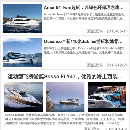
Amer 94 Twin超艇：以绿色环保理念建
Amer 94 Twin于2018年8月顺利下水，她是超级游艇超轻量化
设计的一个典范，可以在不加油的情况下轻松实现巡游整个意大
利。不久之后的热那亚船展，Amer 94 Twin获得了Rina绿色环
保认证，更让人震撼的是，Amer 94 Twin获得了同级别船艇史
豪艇欣赏
2019-05-14
上史无前例的最高分：147分，再次证明了Permare船厂在绿色
环保领域的不懈追求和卓越成就。
Oceanco全新110米Jubilee游艇和她背后的
在100米以上的游艇之中，Oceanco的全新110米Jubilee绝对
是让人印象深刻且会激发无限遐想的作品。无论从哪个角度观
察，她的外观线条都充满了迷惑性，对其起始和结束位置好奇不
已。
豪艇欣赏
2018-12-24
运动型飞桥游艇Sessa FLY47，优雅的海上西装暴徒
Sessa Marine 是意大利著名游艇品牌，诞生于1958年，在欧洲家喻户晓。Sessa系列游艇
融合了美国艇的简洁实用和意大利艇的格调与品质，外观动感，内饰精致，处处显示该厂得以
风靡欧洲50多年的深厚设计和制造功底。作为兼具欧式和美式优点的高速游艇，Sessa适合
追求狂野而精致的海上生活的新一代人士。今天的Sessa每年生产上千艘船艇，可谓是持续、
豪艇欣赏
2019-01-02