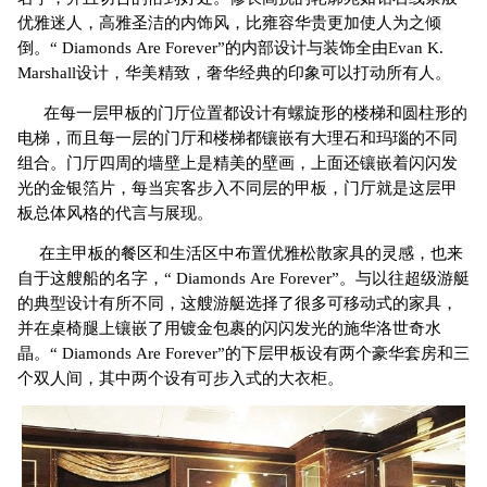
优雅迷人，高雅圣洁的内饰风，比雍容华贵更加使人为之倾
倒。“ Diamonds Are Forever”的内部设计与装饰全由Evan K.
Marshall设计，华美精致，奢华经典的印象可以打动所有人。
在每一层甲板的门厅位置都设计有螺旋形的楼梯和圆柱形的
电梯，而且每一层的门厅和楼梯都镶嵌有大理石和玛瑙的不同
组合。门厅四周的墙壁上是精美的壁画，上面还镶嵌着闪闪发
光的金银箔片，每当宾客步入不同层的甲板，门厅就是这层甲
板总体风格的代言与展现。
在主甲板的餐区和生活区中布置优雅松散家具的灵感，也来
自于这艘船的名字，“ Diamonds Are Forever”。与以往超级游艇
的典型设计有所不同，这艘游艇选择了很多可移动式的家具，
并在桌椅腿上镶嵌了用镀金包裹的闪闪发光的施华洛世奇水
晶。“ Diamonds Are Forever”的下层甲板设有两个豪华套房和三
个双人间，其中两个设有可步入式的大衣柜。