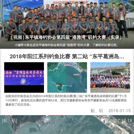
东平镇海钓协会第四届“港雅湾”矶钓大赛（实录）
[视频]
小编带大家走进东平镇海钓协会第四届“港雅湾”矶钓大赛，了解矶钓比赛过程。
2018年阳江系列钓鱼比赛 第二站 “东平葛洲岛休闲
由阳东区钓鱼协会主办的2018年阳江系列钓鱼比赛(第二站)“东平葛洲岛休闲垂钓比赛”于1月
13日举行，参加此次比赛的选手有62名，阳江市摄影家协会和东平摄影协会共13名摄影师应
邀参加了此次活动。
船、矶
2018-01-15
[船、矶]
2017-12-18