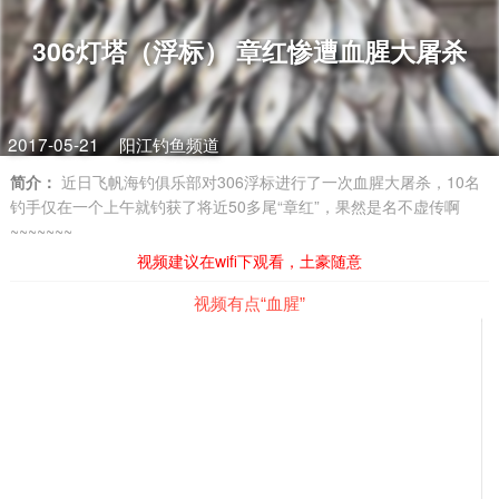
306灯塔（浮标） 章红惨遭血腥大屠杀
2017-05-21
阳江钓鱼频道
简介：
近日飞帆海钓俱乐部对306浮标进行了一次血腥大屠杀，10名
钓手仅在一个上午就钓获了将近50多尾“章红”，果然是名不虚传啊
~~~~~~~
视频建议在wifi下观看，土豪随意
视频有点“血腥”