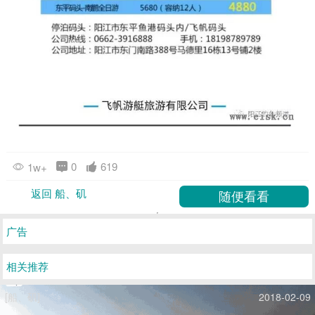
0
619
1w+
返回 船、矶
广告
相关推荐
[船、矶]
2018-02-09