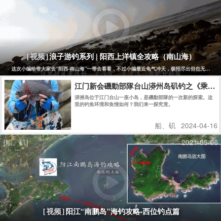
浪子游钓系列 | 阳西上洋镇全攻略（南山海）
[视频]
这次小编给带大家去“阳西-南山海”一带去看看，不过小编最近龟气冲天，极招尽出但也无力回天....
江门新会磯動部隊台山漭州岛矶钓之《乘风破
漭洲岛位于江门台山一座小岛，是磯動部隊的一次新的探索。这
里的钓鱼环境和鱼情如何？我们来一探究竟。
船、矶
2024-04-16
[船、矶]
2021-05-06
阳江“南鹏岛”海钓攻略-西位钓点篇
[视频]