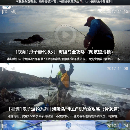
南鹏岛鱼群密集、海洋资源丰富；特别是这里的白毛，让小编印象非常深刻！
[船、矶]
2017-11-12
浪子游钓系列 | 海陵岛全攻略（闸坡望海楼）
[视频]
本期我们走进海陵岛“拥有最长矶钓海岸线”的闸坡望海楼钓点，这货竟然从“放生台”一条栈道直
[船、矶]
2017-11-08
浪子游钓系列 | 海陵岛“龟山”矶钓全攻略（骨灰篇）
[视频]
环游龟山，揭密10-30多年矶钓经验、不需窝料、不讲究装备也能随手钓大鱼、钓爆箱、追求"
[船、矶]
2017-11-24