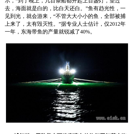
示，“到了晚上，几百条船都开起上百盏灯，望过
去，海面就是白的，比白天还白。”鱼有趋光性，一
见到光，就会游来，“不管大大小小的鱼，全部被捕
上来了，太有毁灭性。”据专业人士估计，仅2012年
一年，东海带鱼的产量就锐减了40%。