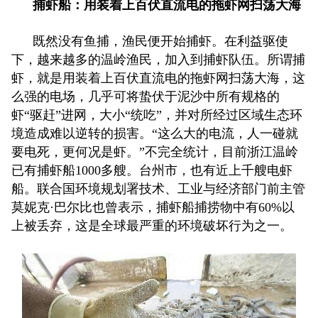
捕虾船：用装着上百伏直流电的拖虾网扫荡大海
既然没有鱼捕，渔民便开始捕虾。在利益驱使
下，越来越多的温岭渔民，加入到捕虾队伍。所谓捕
虾，就是用装着上百伏直流电的拖虾网扫荡大海，这
么强的电场，几乎可将蛰伏于泥沙中所有规格的
虾“驱赶”进网，大小“统吃”，并对所经过区域生态环
境造成难以逆转的损害。“这么大的电流，人一碰就
要电死，更何况是虾。”不完全统计，目前浙江温岭
已有捕虾船1000多艘。台州市，也有近上千艘电虾
船。联合国环境规划署技术、工业与经济部门前主管
莫妮克·巴尔比也曾表示，捕虾船捕捞物中有60%以
上被丢弃，这是全球最严重的环境破坏行为之一。