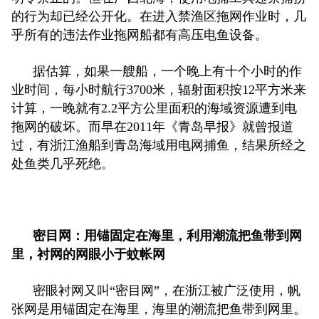
的行为却已经公开化。在进入禁渔区拖网作业时，几
乎所有的违法作业拖网船都有高压电鱼设备。
据估算，如果一艘船，一个晚上有十个小时的作
业时间，每小时航行3700米，辐射面积按12平方米来
计算，一晚就有2.2平方公里面积的海域资源遭到电
拖网的破坏。而早在2011年《青岛早报》就曾报道
过，有浙江渔船到青岛海域用电网捕鱼，结果所经之
处鱼类几乎死绝。
密目网：用锚固定在海里，利用潮流把鱼带到网
里，衬网的网眼小于蚊帐网
密眼衬网又叫“密目网”，在浙江被广泛使用，帆
张网是用锚固定在海里，海里的潮流把鱼带到网里。