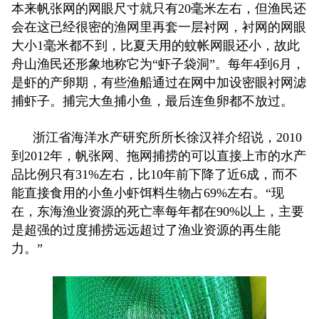
本来帆张网的网眼尺寸就只有20毫米左右，但渔民还
会在这已经很密的渔网里再套一层衬网，衬网的网眼
大小1毫米都不到，比夏天用的蚊帐网眼还小，故此
舟山渔民还形象地称它为“虾子袋洞”。每年4到6月，
是虾的产卵期，有些渔船通过在网中加设密眼衬网滤
捕虾子。捕完大鱼捕小鱼，最后连鱼卵都不放过。
浙江省海洋水产研究所所长徐汉祥介绍说，2010
到2012年，帆张网、拖网捕捞的可以直接上市的水产
品比例只有31%左右，比10年前下降了近6成，而不
能直接食用的小鱼小虾饵料生物占69%左右。“现
在，东海渔业资源的死亡率每年都在90%以上，主要
是超强的过度捕捞远远超过了渔业资源的再生能
力。”