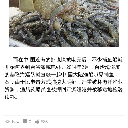
而在中 国近海的虾也快被电完后，不少捕鱼船就
开始跨界到台湾海域电虾。2014年2月，台湾海巡署
的基隆海巡队就查获一起中 国大陆渔船越界捕鱼
案，由于以电击方式捕捞大明虾，严重破坏海洋渔业
资源，渔船及船员也被押回正滨渔港并被移送地检署
侦办。
0
588
1w+