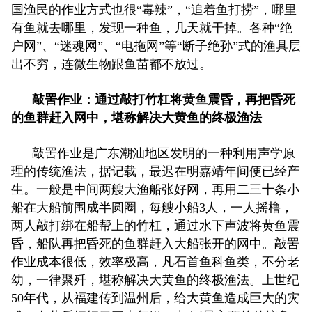
国渔民的作业方式也很“毒辣”，“追着鱼打捞”，哪里
有鱼就去哪里，发现一种鱼，几天就干掉。各种“绝
户网”、“迷魂网”、“电拖网”等“断子绝孙”式的渔具层
出不穷，连微生物跟鱼苗都不放过。
敲罟作业：通过敲打竹杠将黄鱼震昏，再把昏死
的鱼群赶入网中，堪称解决大黄鱼的终极渔法
敲罟作业是广东潮汕地区发明的一种利用声学原
理的传统渔法，据记载，最迟在明嘉靖年间便已经产
生。一般是中间两艘大渔船张好网，再用二三十条小
船在大船前围成半圆圈，每艘小船3人，一人摇橹，
两人敲打绑在船帮上的竹杠，通过水下声波将黄鱼震
昏，船队再把昏死的鱼群赶入大船张开的网中。敲罟
作业成本很低，效率极高，凡石首鱼科鱼类，不分老
幼，一律聚歼，堪称解决大黄鱼的终极渔法。上世纪
50年代，从福建传到温州后，给大黄鱼造成巨大的灾