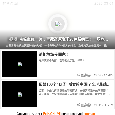
就能够享受到钓鱼的乐趣。相比于其他娱乐活动，钓鱼的成本要
[钓鱼杂谈]
2020-03-04
低得多。而且，钓鱼的过程中，人们可以感受到大自然的美丽和
宁静，可以让人们放松身心，释放压力，远离城市的喧嚣和污
染。 图片 其次，钓鱼可以让人们更好地理解和尊重自然界的规
律，从而更好地保护环境和生态系统。在钓鱼的过程中，人们需
要了解鱼类的生态习性、饵料的选择和使用，以及天气的变化对
钓鱼的影响等等。这些知识都需要在实践中逐渐掌握，而且需要
长期的观察和研究。通过钓鱼，人们可以更加深入地了解生态系
统的运作，从而更好地保护和利用自然资源。 最后，钓鱼的过程
也是一种反消费主义的过程。钓鱼需要耐心和毅力，需要等待和
观察，需要逐渐掌握技巧和经验。这些都是与现代消费主义追求
南极血红一片，青藏高原发现28种新病毒！一场危及75
[视频]
即时满足的心态相反的。钓鱼者需要学会等待和放慢节奏，需要
学会享受过程而非结果，需要学会与自然界和谐相处而非依赖人
全世界都在关注新冠肺炎的时候，一个关乎全球75亿人的消息，迅速淹没在信息流中。很少有人
造的环境和物品。这些习惯和价值观可以帮助人们摆脱消费主义
的束缚，追求精神上的自由和独立。
请把垃圾带回家！
海洋的某个角落，已经变成了这个样子！
钓鱼杂谈
2020-11-05
囚禁100个“孩子”后卖给中国？全球最残忍
监狱，本是为穷凶极恶的罪犯而设。在俄罗斯远东的纳霍德卡
港，却有一个特殊的监狱，囚禁着100多头鲸鱼。其中大部分仍
是幼鲸。
钓鱼杂谈
2019-01-15
All
Copyright © 2014
Eisk.CN
.
rights reserved
sitemap