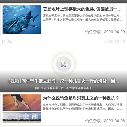
它是地球上现存最大的鱼类, 偏偏被另一种
蓝鲸在无意中，将海里真正最大的鱼鲸鲨的风头抢得一干二净，
以至于，许多人都不知道在海洋中最大的鱼类是鲸鲨，虽然鲸鲨
和蓝鲸同样生活在大海里，但是，这两种动物完全不同。
钓鱼杂谈
2020-04-29
[赶海]
2020-04-13
闲牛带牛嫂去赶海，挖一种几百块一斤的海货，回家煮
[视频]
阳江应该没有买这么贵，不过想买还真买不了
为什么说钓鱼是对消费主义的一种反抗？
在当今社会，消费主义已经成为了一种普遍现象。人们的生活质
量和社会地位似乎与他们所拥有的物质财富成正比。因此，人们
往往会不断追求更多的物质财富，不断地购买各种商品，从而导
致资源的浪费和环境的破坏。然而，钓鱼却是一种与消费主义相
钓鱼杂谈
2023-04-08
反的生活方式，它是对消费主义的反抗。 图片 首先，钓鱼并不
需要过多的物质财富。只需要一条鱼线、一个鱼钩和一些鱼饵，