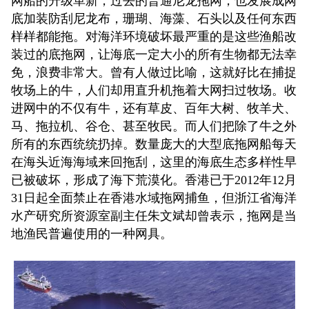
网船的升级革新，过去的普通尼龙拖网，也发展成网
底加装防刮尼龙布，珊瑚、海藻、石头以及任何东西
样样都能拖。对海洋环境破坏最严重的是这些渔船改
装过的底拖网，让海底一定大小的所有生物都无法幸
免，浪费非常大。曾有人做过比喻，这就好比在捕捉
牧场上的牛，人们却用直升机拖着大网扫过牧场。收
进网中的不仅有牛，还有草皮、百年大树、牧羊犬、
马、拖拉机、谷仓、甚至牧民。而人们把除了牛之外
所有的东西统统扔掉。数量庞大的大型底拖网船每天
在海头近海海域来回拖刮，这里的海底生态多样性早
已被破坏，形成了海下荒漠化。香港已于2012年12月
31日起全面禁止在香港水域拖网捕鱼，但浙江省海洋
水产研究所资源室副主任朱文斌却曾表示，拖网是当
地渔民普遍使用的一种网具。