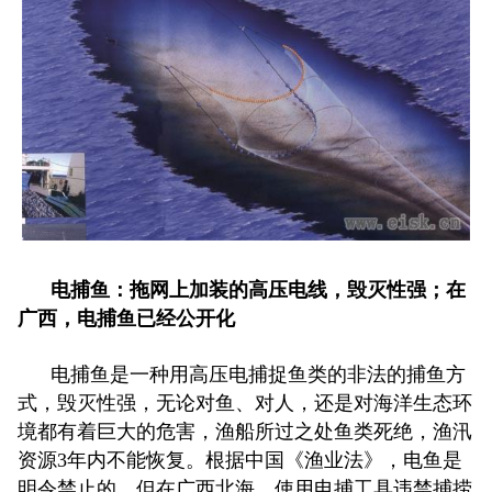
电捕鱼：拖网上加装的高压电线，毁灭性强；在
广西，电捕鱼已经公开化
电捕鱼是一种用高压电捕捉鱼类的非法的捕鱼方
式，毁灭性强，无论对鱼、对人，还是对海洋生态环
境都有着巨大的危害，渔船所过之处鱼类死绝，渔汛
资源3年内不能恢复。根据中国《渔业法》，电鱼是
明令禁止的。但在广西北海，使用电捕工具违禁捕捞