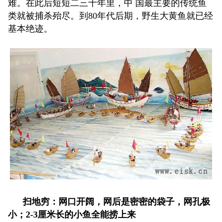
难。在此后短短二三十年里，中 国最主要的传统鱼
类就被捕杀殆尽。到80年代后期，野生大黄鱼就已经
基本绝迹。
扫地穷：网口开阔，网后是密密的袋子，网孔极
小；2-3厘米长的小鱼全能捞上来