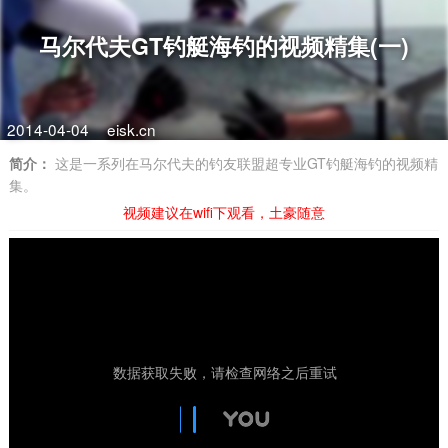
马尔代夫GT钓艇海钓的视频精集(一)
2014-04-04
eisk.cn
简介：
这是一系列在马尔代夫的钓友联盟超专业GT钓艇海钓的视频精
集。
视频建议在wifi下观看，土豪随意