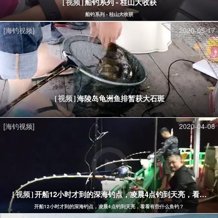
船钓系列 - 桂山大收获
[视频]
船钓系列 - 桂山大收获
[海钓视频]
2020-05-17
海陵岛龟洲鱼排暂获大石斑
[视频]
[海钓视频]
2020-04-08
开船12小时才到的深海钓点，凌晨4点钓到天亮，看看有
[视频]
开船12小时才到的深海钓点，凌晨4点钓到天亮，看看有些什么鱼钓？