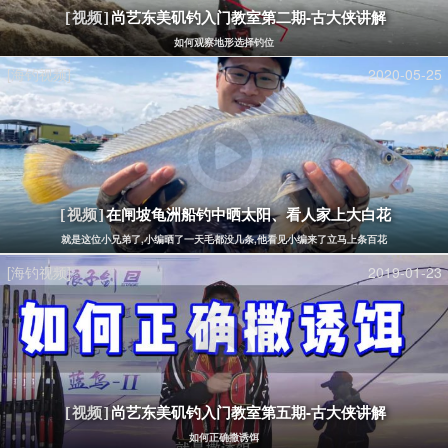
尚艺东美矶钓入门教室第二期-古大侠讲解
[视频]
如何观察地形选择钓位
[海钓视频]
2020-05-25
在闸坡龟洲船钓中晒太阳、看人家上大白花
[视频]
就是这位小兄弟了,小编晒了一天毛都没几条,他看见小编来了立马上条百花
[海钓视频]
2019-01-23
尚艺东美矶钓入门教室第五期-古大侠讲解
[视频]
如何正确撒诱饵