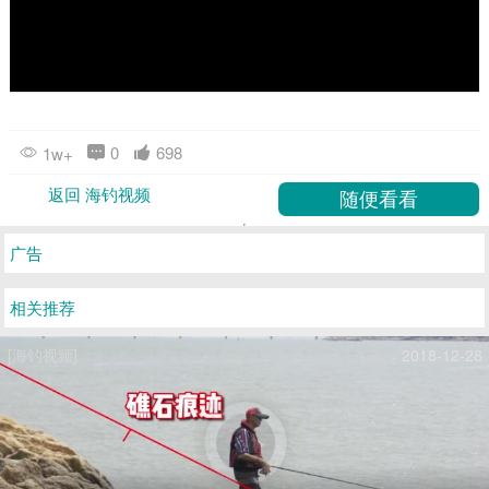
0
698
1w+
返回 海钓视频
广告
相关推荐
[海钓视频]
2018-12-28