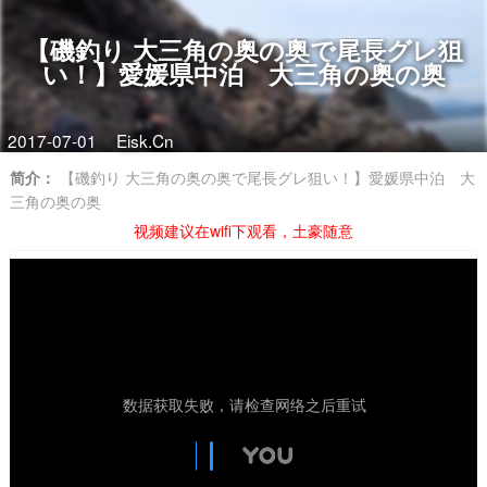
【磯釣り 大三角の奥の奥で尾長グレ狙
い！】愛媛県中泊 大三角の奥の奥
2017-07-01
Eisk.Cn
简介：
【磯釣り 大三角の奥の奥で尾長グレ狙い！】愛媛県中泊 大
三角の奥の奥
视频建议在wifi下观看，土豪随意