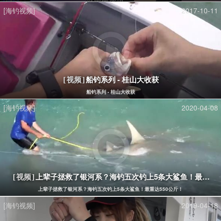
[海钓视频]
2017-10-11
船钓系列 - 桂山大收获
[视频]
船钓系列 - 桂山大收获
[海钓视频]
2020-04-08
上辈子拯救了银河系？海钓五次钓上5条大鲨鱼！最重达5
[视频]
上辈子拯救了银河系？海钓五次钓上5条大鲨鱼！最重达550公斤！
[海钓视频]
2019-04-18